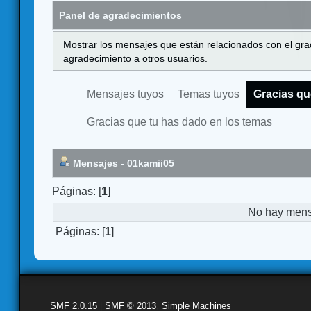
Panel de agradecimientos
Mostrar los mensajes que están relacionados con el gra
agradecimiento a otros usuarios.
Mensajes tuyos
Temas tuyos
Gracias qu
Gracias que tu has dado en los temas
Mensajes - 01kamii05
Páginas: [
1
]
No hay mensa
Páginas: [
1
]
SMF 2.0.15
|
SMF © 2013
,
Simple Machines