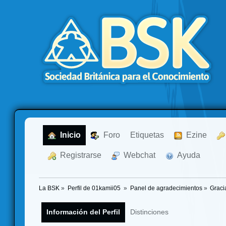
  Inicio
  Foro
Etiquetas
  Ezine
  Registrarse
  Webchat
  Ayuda
La BSK
»
Perfil de 01kamii05 
»
Panel de agradecimientos
»
Graci
Información del Perfil
Distinciones