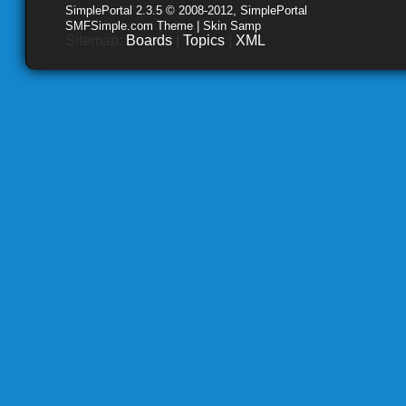
SimplePortal 2.3.5 © 2008-2012, SimplePortal
SMFSimple.com Theme | Skin Samp
Sitemap:
Boards
|
Topics
|
XML