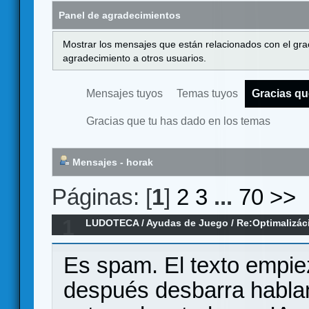
Panel de agradecimientos
Mostrar los mensajes que están relacionados con el gra
agradecimiento a otros usuarios.
Mensajes tuyos
Temas tuyos
Gracias qu
Gracias que tu has dado en los temas
Mensajes - horak
Páginas: [
1
]
2
3
...
70
>>
1
LUDOTECA
/
Ayudas de Juego
/
Re:Optimalizác
technika vylepšuje zážitok
Es spam. El texto empie
después desbarra habla