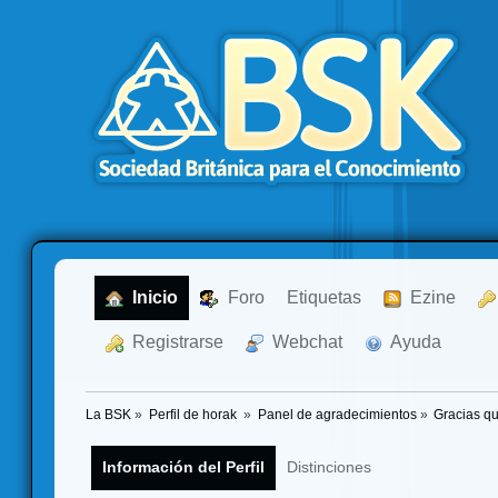
  Inicio
  Foro
Etiquetas
  Ezine
  Registrarse
  Webchat
  Ayuda
La BSK
»
Perfil de horak 
»
Panel de agradecimientos
»
Gracias qu
Información del Perfil
Distinciones