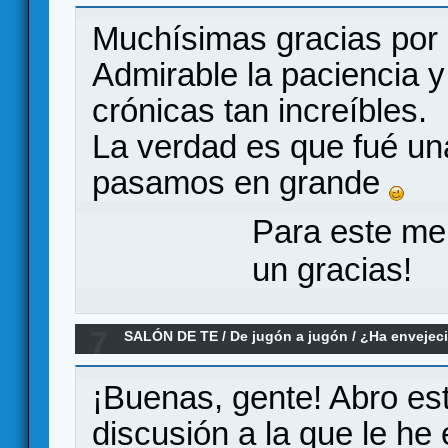
nunca, nos estrellamos como siempre
Muchísimas gracias por 
Admirable la paciencia y
crónicas tan increíbles.
La verdad es que fué un
pasamos en grande
Para este me
un gracias!
7
SALÓN DE TE
/
De jugón a jugón
/
¿Ha envejeci
modernos no le llegan a la altura?
¡Buenas, gente! Abro este
discusión a la que le he