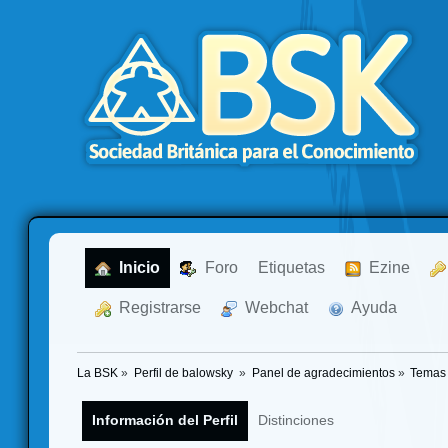
  Inicio
  Foro
Etiquetas
  Ezine
  Registrarse
  Webchat
  Ayuda
La BSK
»
Perfil de balowsky 
»
Panel de agradecimientos
»
Temas 
Información del Perfil
Distinciones