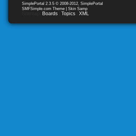
SimplePortal 2.3.5 © 2008-2012, SimplePortal
SMFSimple.com Theme | Skin Samp
Sitemap:
Boards
|
Topics
|
XML