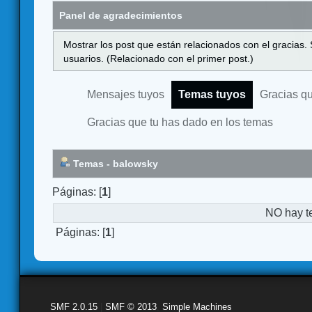
Panel de agradecimientos
Mostrar los post que están relacionados con el gracias.
usuarios. (Relacionado con el primer post.)
Mensajes tuyos
Temas tuyos
Gracias q
Gracias que tu has dado en los temas
Temas - balowsky
Páginas: [
1
]
NO hay t
Páginas: [
1
]
SMF 2.0.15
|
SMF © 2013
,
Simple Machines