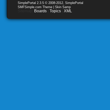
SimplePortal 2.3.5 © 2008-2012, SimplePortal
SMFSimple.com Theme | Skin Samp
Sitemap:
Boards
|
Topics
|
XML