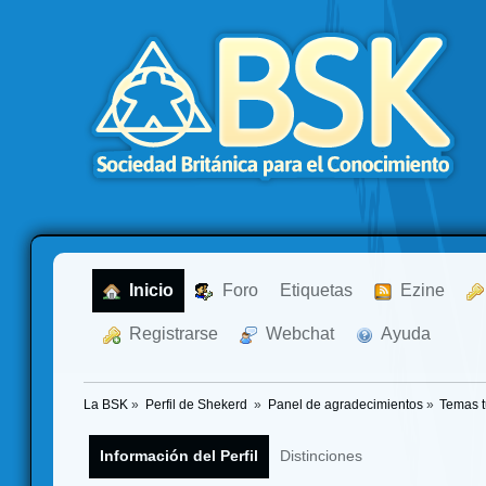
  Inicio
  Foro
Etiquetas
  Ezine
  Registrarse
  Webchat
  Ayuda
La BSK
»
Perfil de Shekerd 
»
Panel de agradecimientos
»
Temas 
Información del Perfil
Distinciones