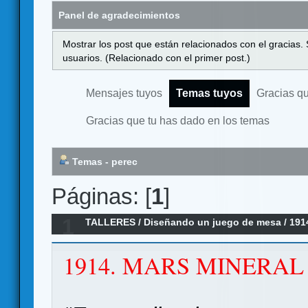
Panel de agradecimientos
Mostrar los post que están relacionados con el gracias.
usuarios. (Relacionado con el primer post.)
Mensajes tuyos
Temas tuyos
Gracias q
Gracias que tu has dado en los temas
Temas - perec
Páginas: [
1
]
1
TALLERES
/
Diseñando un juego de mesa
/
191
Marte Rojo).
1914. MARS MINERA