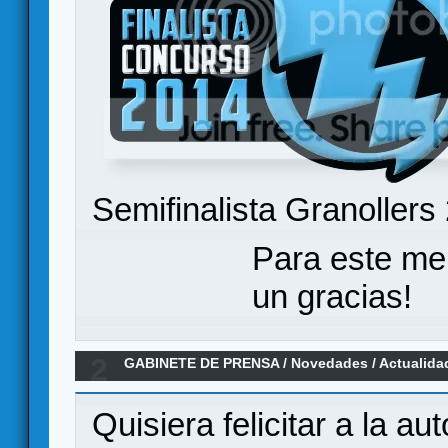
Semifinalista Granollers
Para este me
un gracias!
2
GABINETE DE PRENSA
/
Novedades / Actualida
premio al mejor blog en castellano JT@-net 20
Quisiera felicitar a la au