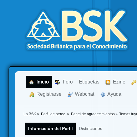
  Inicio
  Foro
Etiquetas
  Ezine
  Registrarse
  Webchat
  Ayuda
La BSK
»
Perfil de perec 
»
Panel de agradecimientos
»
Temas tuy
Información del Perfil
Distinciones