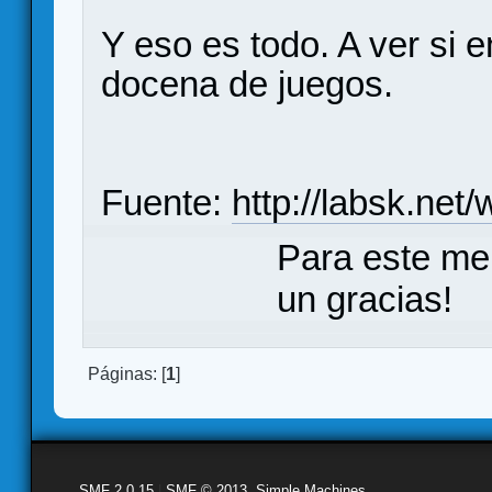
Y eso es todo. A ver si 
docena de juegos.
Fuente:
http://labsk.net
Para este me
un gracias!
Páginas: [
1
]
SMF 2.0.15
|
SMF © 2013
,
Simple Machines