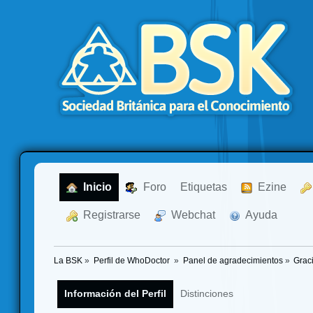
  Inicio
  Foro
Etiquetas
  Ezine
  Registrarse
  Webchat
  Ayuda
La BSK
»
Perfil de WhoDoctor 
»
Panel de agradecimientos
»
Grac
Información del Perfil
Distinciones