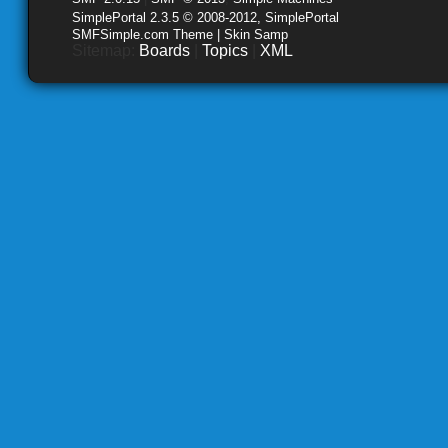
SimplePortal 2.3.5 © 2008-2012, SimplePortal
SMFSimple.com Theme | Skin Samp
Sitemap:
Boards
|
Topics
|
XML