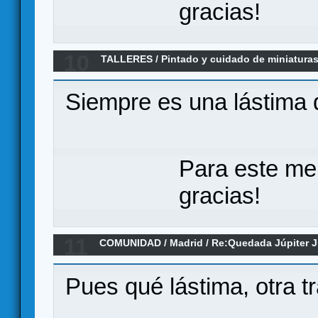
gracias!
10
TALLERES
/
Pintado y cuidado de miniatur
Re:Abandono el Foro, GRACIAS!
Siempre es una lástima 
Para este me
gracias!
11
COMUNIDAD
/
Madrid
/
Re:Quedada Júpiter J
hilo (las quedadas siguen)
Pues qué lástima, otra t