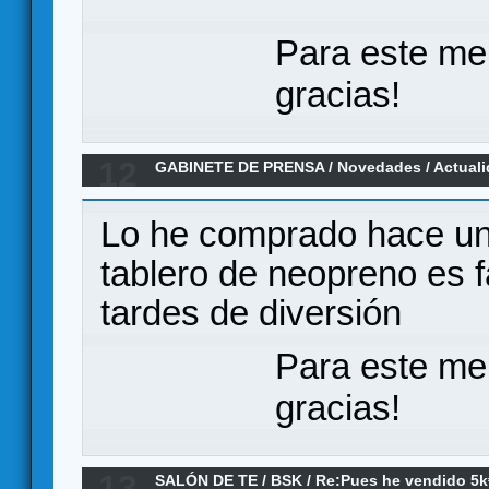
Para este me
gracias!
12
GABINETE DE PRENSA
/
Novedades / Actual
EMPIRES, NUEVA EDICION ( "crokinole Euro
Lo he comprado hace uno
tablero de neopreno es 
tardes de diversión
Para este me
gracias!
13
SALÓN DE TE
/
BSK
/
Re:Pues he vendido 5k€