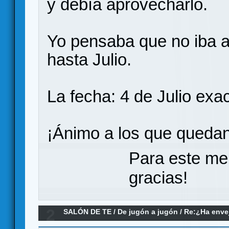
y debía aprovecharlo.
Yo pensaba que no iba a 
hasta Julio.
La fecha: 4 de Julio ex
¡Ánimo a los que quedan
Para este me
gracias!
2
SALÓN DE TE
/
De jugón a jugón
/
Re:¿Ha envej
juegos modernos no le llegan a la altura?