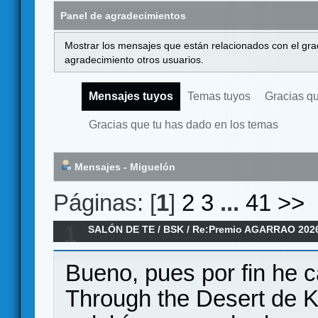
Panel de agradecimientos
Mostrar los mensajes que están relacionados con el gra
agradecimiento otros usuarios.
Mensajes tuyos
Temas tuyos
Gracias q
Gracias que tu has dado en los temas
Mensajes - Miguelón
Páginas: [
1
]
2
3
...
41
>>
1
SALÓN DE TE
/
BSK
/
Re:Premio AGARRAO 202
Bueno, pues por fin he c
Through the Desert de K