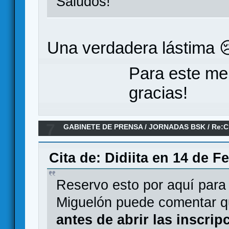
Saludos!
Una verdadera lástima 
Para este me
gracias!
7
GABINETE DE PRENSA
/
JORNADAS BSK
/
Re:C
Cita de: Didiita en 14 de F
Reservo esto por aquí para p
Miguelón puede comentar q
antes de abrir las inscrip