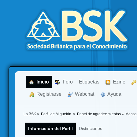
  Inicio
  Foro
Etiquetas
  Ezine
  Registrarse
  Webchat
  Ayuda
La BSK
»
Perfil de Miguelón 
»
Panel de agradecimientos
»
Mensaj
Información del Perfil
Distinciones