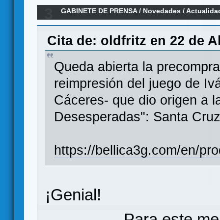
3
GABINETE DE PRENSA
/
Novedades / Actualida
"Santa Cruz 1797"
Cita de: oldfritz en 22 de A
Queda abierta la precompra
reimpresión del juego de Iv
Cáceres- que dio origen a la
Desesperadas": Santa Cruz
https://bellica3g.com/en/pr
¡Genial!
Para este me