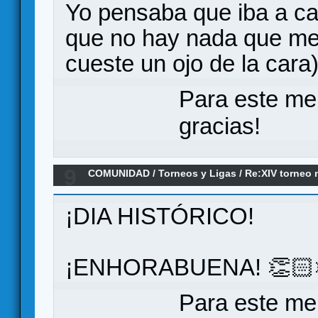
Yo pensaba que iba a c
que no hay nada que me 
cueste un ojo de la cara
Para este me
gracias!
9
COMUNIDAD
/
Torneos y Ligas
/
Re:XIV torneo 
FINAL...TENEMOS GANADOR
¡DIA HISTÓRICO!
¡ENHORABUENA! 👏🏻
Para este me