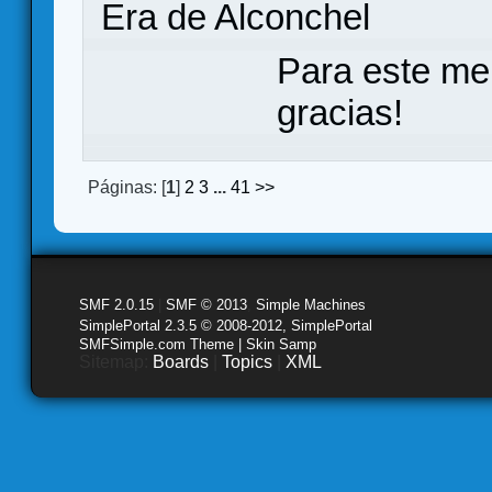
Era de Alconchel
Para este me
gracias!
Páginas: [
1
]
2
3
...
41
>>
SMF 2.0.15
|
SMF © 2013
,
Simple Machines
SimplePortal 2.3.5 © 2008-2012, SimplePortal
SMFSimple.com Theme | Skin Samp
Sitemap:
Boards
|
Topics
|
XML