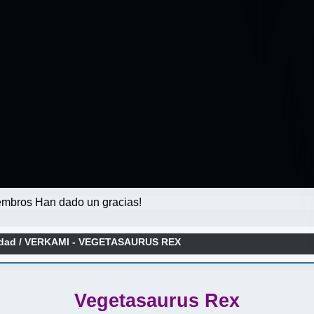
mbros Han dado un gracias!
idad
/
VERKAMI - VEGETASAURUS REX
Vegetasaurus Rex