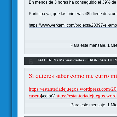
En menos de 3 horas ha conseguido el 39% de la
Participa ya, que las primeras 48h tiene descue
https://www.verkami.com/projects/28397-el-amo
Para este mensaje,
1
Mie
6
TALLERES
/
Manualidades
/
FABRICAR TU P
Si quieres saber como me curro mis
https://estanteriadejuegos.wordpress.com/2
casero
https://estanteriadejuegos.wo
[/color]/]
Para este mensaje,
1
Mie