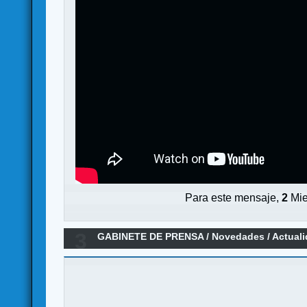
Para este mensaje,
2
Mie
3
GABINETE DE PRENSA
/
Novedades / Actual