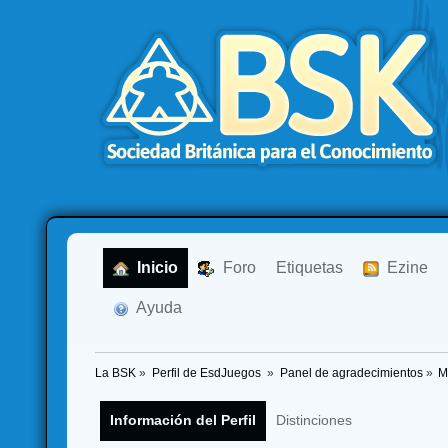
  Inicio
  Foro
Etiquetas
  Ezine
  Ayuda
La BSK
»
Perfil de EsdJuegos 
»
Panel de agradecimientos
»
M
Información del Perfil
Distinciones