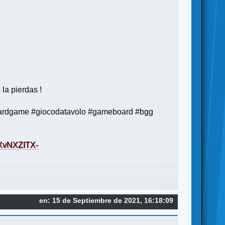
la pierdas !
ardgame #giocodatavolo #gameboard #bgg
GXvNXZITX-
en: 15 de Septiembre de 2021, 16:18:09