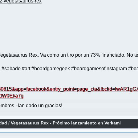
42-vegetasaurus-rex
getasaurus Rex. Va como un tiro por un 73% financiado. No te 
a #sabado #art #boardgamegeek #boardgamesofinstagram #bo
030615&app=facebook&entry_point=page_cta&fbclid=IwAR1g
ZtW0Eka7g
mbros Han dado un gracias!
idad
/
Vegetasaurus Rex - Próximo lanzamiento en Verkami