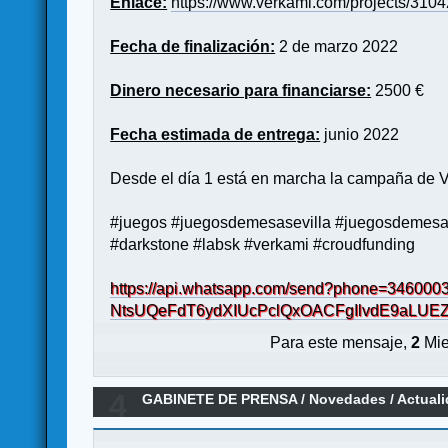
Enlace:
https://www.verkami.com/projects/310
Fecha de finalización:
2 de marzo 2022
Dinero necesario para financiarse:
2500 €
Fecha estimada de entrega:
junio 2022
Desde el día 1 está en marcha la campaña de Ve
#juegos #juegosdemesasevilla #juegosdemes
#darkstone #labsk #verkami #croudfunding
https://api.whatsapp.com/send?phone=34600
NtsUQeFdT6ydXIUcPclQxOACFgIlvdE9aLUE
Para este mensaje,
2
Mie
4
GABINETE DE PRENSA
/
Novedades / Actual