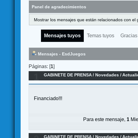
Panel de agradecimientos
Mostrar los mensajes que están relacionados con el 
Mensajes tuyos
Temas tuyos
Gracias
Mensajes - EsdJuegos
Páginas: [
1
]
1
GABINETE DE PRENSA
/
Novedades / Actual
Financiado!!!
Para este mensaje,
1
Mie
GABINETE DE PRENSA
/
Novedades / Actual