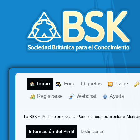
  Inicio
  Foro
Etiquetas
  Ezine
  Registrarse
  Webchat
  Ayuda
La BSK
»
Perfil de ernestca 
»
Panel de agradecimientos
»
Mensaj
Información del Perfil
Distinciones