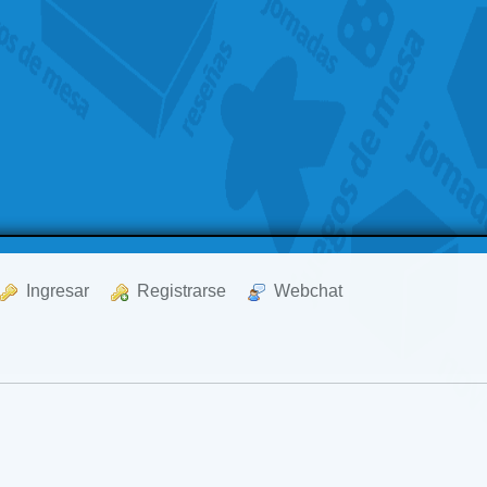
  Ingresar
  Registrarse
  Webchat