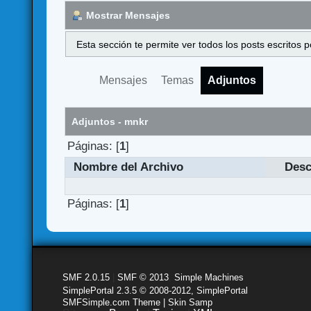
Mostrar Mensajes
Esta sección te permite ver todos los posts escritos
Mensajes
Temas
Adjuntos
Adjuntos - mnkr
Páginas: [
1
]
Nombre del Archivo
Desc
Páginas: [
1
]
SMF 2.0.15
|
SMF © 2013
,
Simple Machines
SimplePortal 2.3.5 © 2008-2012, SimplePortal
SMFSimple.com Theme | Skin Samp