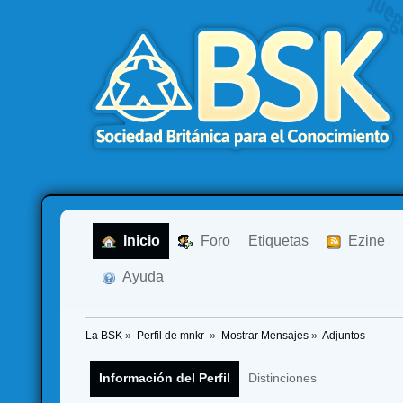
  Inicio
  Foro
Etiquetas
  Ezine
  Ayuda
La BSK
»
Perfil de mnkr 
»
Mostrar Mensajes
»
Adjuntos
Información del Perfil
Distinciones