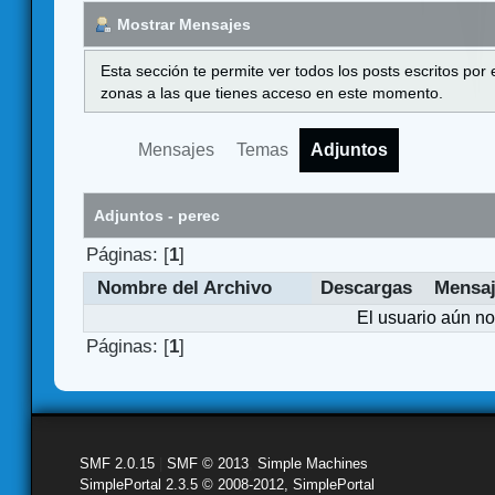
Mostrar Mensajes
Esta sección te permite ver todos los posts escritos por
zonas a las que tienes acceso en este momento.
Mensajes
Temas
Adjuntos
Adjuntos - perec
Páginas: [
1
]
Nombre del Archivo
Descargas
Mensa
El usuario aún no
Páginas: [
1
]
SMF 2.0.15
|
SMF © 2013
,
Simple Machines
SimplePortal 2.3.5 © 2008-2012, SimplePortal