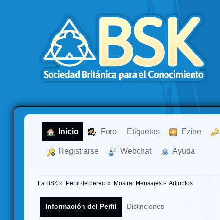
  Inicio
  Foro
Etiquetas
  Ezine
  Registrarse
  Webchat
  Ayuda
La BSK
»
Perfil de perec 
»
Mostrar Mensajes
»
Adjuntos
Información del Perfil
Distinciones