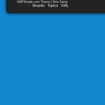
SMFSimple.com Theme | Skin Samp
Sitemap:
Boards
|
Topics
|
XML