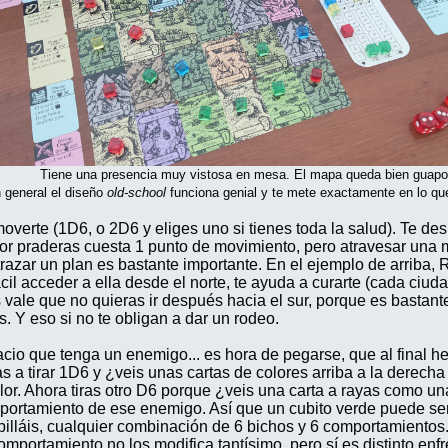
Tiene una presencia muy vistosa en mesa. El mapa queda bien guapo
 general el diseño
old-school
funciona genial y te mete exactamente en lo qu
moverte (1D6, o 2D6 y eliges uno si tienes toda la salud). Te d
 por praderas cuesta 1 punto de movimiento, pero atravesar un
trazar un plan es bastante importante. En el ejemplo de arriba, 
il acceder a ella desde el norte, te ayuda a curarte (cada ciud
 vale que no quieras ir después hacia el sur, porque es basta
. Y eso si no te obligan a dar un rodeo.
pacio que tenga un enemigo... es hora de pegarse, que al final
s a tirar 1D6 y ¿veis unas cartas de colores arriba a la derecha
olor. Ahora tiras otro D6 porque ¿veis una carta a rayas como 
mportamiento de ese enemigo. Así que un cubito verde puede ser 
o pilláis, cualquier combinación de 6 bichos y 6 comportamiento
mportamiento no los modifica tantísimo, pero sí es distinto en