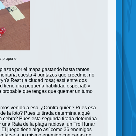
.
e propone.
esplazas por el mapa gastando hasta tantos
a montaña cuesta 4 puntazos que creedme, no
Ryn's Rest (la ciudad rosa) está entre dos
ad tiene una pequeña habilidad especial) y
nte probable que tengas que quemar un turno
 hemos venido a eso. ¿Contra quién? Pues esa
 de la foto? Pues tu tirada determina a qué
una cebra? Pues esta segunda tirada determina
una Rata de la plaga rabiosa, un Troll lunar
s. El juego tiene algo así como 36 enemigos
frentarse a un mismo enemigo con cartas de