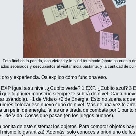
Foto final de la partida, con victoria y la build terminada (ahora os cuento d
ados separados y descubiertos al visitar mola bastante, y la cantidad de bui
s oro y experiencia. Os explico cómo funciona eso.
 EXP igual a su nivel. ¿Cubito verde? 1 EXP. ¿Cubito azul? 3 
í que tu primer monstruo siempre te subirá de nivel. Cada nuevo
ear usándola), +1 de Vida o +2 de Energía. Esto no suena a qu
quieres colocar ese nuevo cubo de nivel. Más de una vez te arr
a un pelín de energía, fallas una tirada de combate por 1 punto 
 +1 de Vida. Cosas que pasan (en los juegos buenos).
a bonita de este sistema: los objetos. Para comprar objetos hay
l mismo lo garantiza). Además, solo conoces a priori uno de los