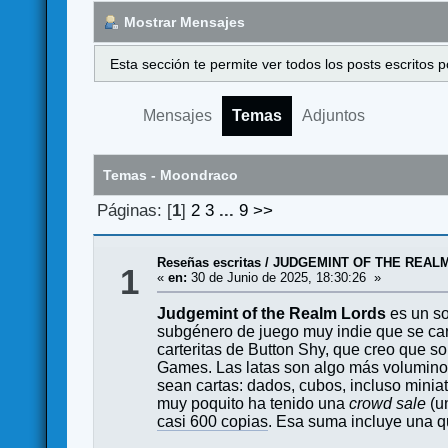
Mostrar Mensajes
Esta sección te permite ver todos los posts escritos
Mensajes
Temas
Adjuntos
Temas - Moondraco
Páginas: [
1
]
2
3
...
9
>>
Reseñas escritas
/
JUDGEMINT OF THE REALM
1
«
en:
30 de Junio de 2025, 18:30:26 »
Judgemint of the Realm Lords
es un sol
subgénero de juego muy indie que se cara
carteritas de Button Shy, que creo que 
Games. Las latas son algo más voluminos
sean cartas: dados, cubos, incluso mini
muy poquito ha tenido una
crowd sale
(u
casi 600 copias
. Esa suma incluye una q