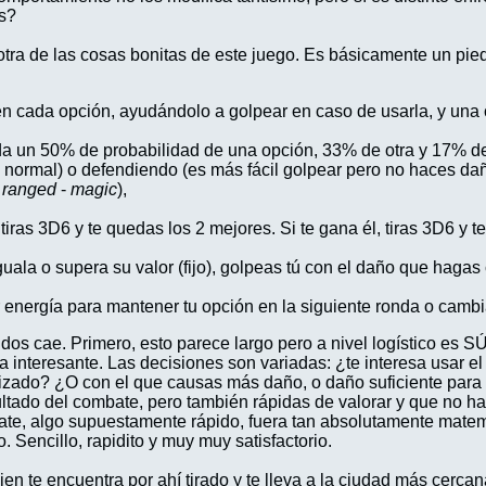
ís?
tra de las cosas bonitas de este juego. Es básicamente un pied
:
en cada opción, ayudándolo a golpear en caso de usarla, y una
a un 50% de probabilidad de una opción, 33% de otra y 17% de 
o normal) o defendiendo (es más fácil golpear pero no haces dañ
-
ranged
-
magic
),
a, tiras 3D6 y te quedas los 2 mejores. Si te gana él, tiras 3D6 y
iguala o supera su valor (fijo), golpeas tú con el daño que hagas
r energía para mantener tu opción en la siguiente ronda o cambia
dos cae. Primero, esto parece largo pero a nivel logístico es 
 interesante. Las decisiones son variadas: ¿te interesa usar el
lizado? ¿O con el que causas más daño, o daño suficiente para m
ultado del combate, pero también rápidas de valorar y que no 
e, algo supuestamente rápido, fuera tan absolutamente matemát
. Sencillo, rapidito y muy muy satisfactorio.
 te encuentra por ahí tirado y te lleva a la ciudad más cercana