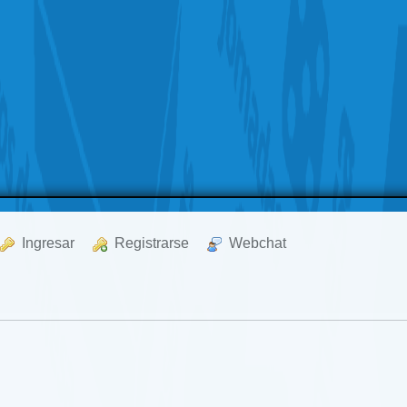
  Ingresar
  Registrarse
  Webchat