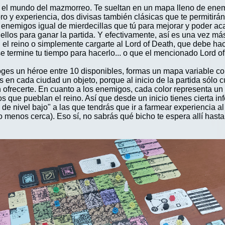
 el mundo del mazmorreo. Te sueltan en un mapa lleno de enemig
o y experiencia, dos divisas también clásicas que te permitirán
s enemigos igual de mierdecillas que tú para mejorar y poder a
 ellos para ganar la partida. Y efectivamente, así es una vez m
 el reino o simplemente cargarte al Lord of Death, que debe ha
e termine tu tiempo para hacerlo... o que el mencionado Lord o
ges un héroe entre 10 disponibles, formas un mapa variable con
 en cada ciudad un objeto, porque al inicio de la partida sólo 
recerte. En cuanto a los enemigos, cada color representa un niv
os que pueblan el reino. Así que desde un inicio tienes cierta 
 de nivel bajo" a las que tendrás que ir a farmear experiencia a
 menos cerca). Eso sí, no sabrás qué bicho te espera allí hasta