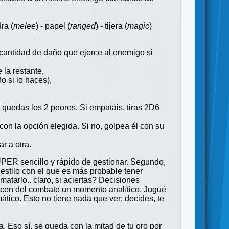
ra (
melee
) - papel (
ranged
) - tijera (
magic
)
 cantidad de daño que ejerce al enemigo si
la restante,
o si lo haces),
 te quedas los 2 peores. Si empatáis, tiras 2D6
 con la opción elegida. Si no, golpea él con su
r a otra.
SÚPER sencillo y rápido de gestionar. Segundo,
 estilo con el que es más probable tener
atarlo.. claro, si aciertas? Decisiones
hacen del combate un momento analítico. Jugué
ico. Esto no tiene nada que ver: decides, te
. Eso sí, se queda con la mitad de tu oro por