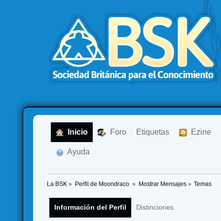
  Inicio
  Foro
Etiquetas
  Ezine
  Ayuda
La BSK
»
Perfil de Moondraco 
»
Mostrar Mensajes
»
Temas
Información del Perfil
Distinciones