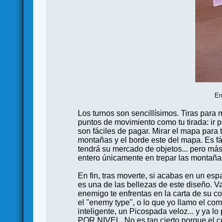
En
Los turnos son sencillísimos. Tiras para 
puntos de movimiento como tu tirada: ir
son fáciles de pagar. Mirar el mapa para 
montañas y el borde este del mapa. Es fác
tendrá su mercado de objetos... pero más
entero únicamente en trepar las montañas
En fin, tras moverte, si acabas en un es
es una de las bellezas de este diseño. Va
enemigo te enfrentas en la carta de su c
el "enemy type", o lo que yo llamo el co
inteligente, un Picospada veloz... y ya l
POR NIVEL. No es tan cierto porque el co