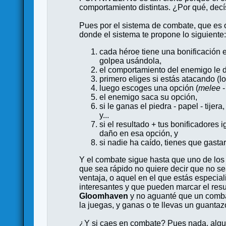
comportamiento distintas. ¿Por qué, dec
Pues por el sistema de combate, que es o
donde el sistema te propone lo siguiente
cada héroe tiene una bonificación 
golpea usándola,
el comportamiento del enemigo le d
primero eliges si estás atacando (l
luego escoges una opción (
melee
el enemigo saca su opción,
si le ganas el piedra - papel - tijer
y...
si el resultado + tus bonificadores 
daño en esa opción, y
si nadie ha caído, tienes que gasta
Y el combate sigue hasta que uno de los 
que sea rápido no quiere decir que no sea
ventaja, o aquel en el que estás especia
interesantes y que pueden marcar el res
Gloomhaven
y no aguanté que un combat
la juegas, y ganas o te llevas un guantazo
¿Y si caes en combate? Pues nada, alguien