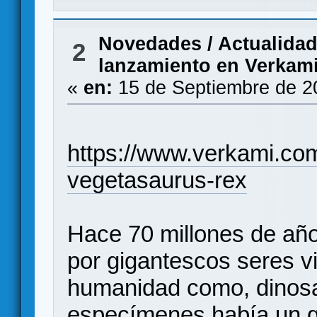
Novedades / Actualida
2
lanzamiento en Verkam
«
en:
15 de Septiembre de 2
https://www.verkami.com
vegetasaurus-rex
Hace 70 millones de años
por gigantescos seres v
humanidad como, dinosa
especímenes había un g