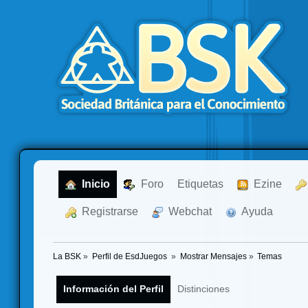
  Inicio
  Foro
Etiquetas
  Ezine
  Registrarse
  Webchat
  Ayuda
La BSK
»
Perfil de EsdJuegos 
»
Mostrar Mensajes
»
Temas
Información del Perfil
Distinciones