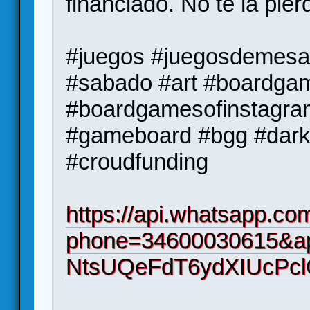
financiado. No te la pier
#juegos #juegosdemesa
#sabado #art #boardga
#boardgamesofinstagra
#gameboard #bgg #dark
#croudfunding
https://api.whatsapp.co
phone=34600030615&ap
NtsUQeFdT6ydXIUcPc