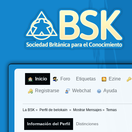
  Inicio
  Foro
Etiquetas
  Ezine
  Registrarse
  Webchat
  Ayuda
La BSK
»
Perfil de belokain 
»
Mostrar Mensajes
»
Temas
Información del Perfil
Distinciones