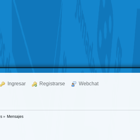
  Ingresar
  Registrarse
  Webchat
es
»
Mensajes