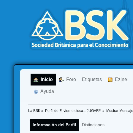
  Inicio
  Foro
Etiquetas
  Ezine
  Ayuda
La BSK
»
Perfil de El viernes toca... JUGAR!! 
»
Mostrar Mensaj
Información del Perfil
Distinciones