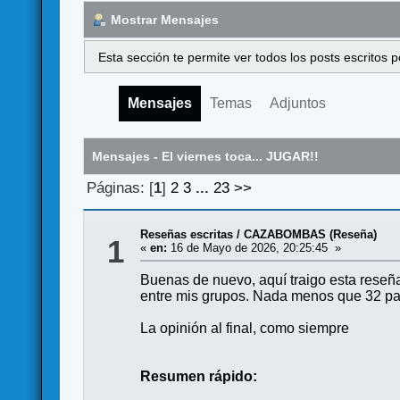
Mostrar Mensajes
Esta sección te permite ver todos los posts escritos
Mensajes
Temas
Adjuntos
Mensajes - El viernes toca... JUGAR!!
Páginas: [
1
]
2
3
...
23
>>
Reseñas escritas
/
CAZABOMBAS (Reseña)
1
«
en:
16 de Mayo de 2026, 20:25:45 »
Buenas de nuevo, aquí traigo esta reseñ
entre mis grupos. Nada menos que 32 part
La opinión al final, como siempre
Resumen rápido: