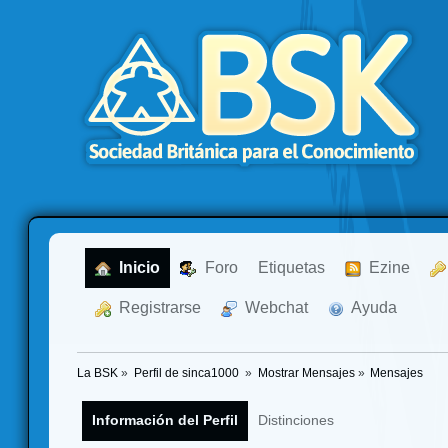
  Inicio
  Foro
Etiquetas
  Ezine
  Registrarse
  Webchat
  Ayuda
La BSK
»
Perfil de sinca1000 
»
Mostrar Mensajes
»
Mensajes
Información del Perfil
Distinciones