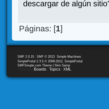
descargar de algún sitio
Páginas: [
1
]
SMF 2.0.15
|
SMF © 2013
,
Simple Machines
SimplePortal 2.3.5 © 2008-2012, SimplePortal
SMFSimple.com Theme | Skin Samp
Sitemap:
Boards
|
Topics
|
XML