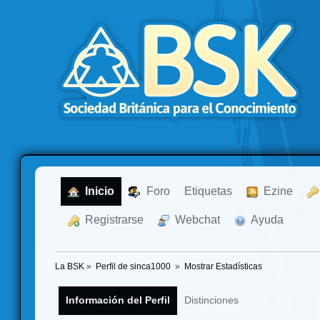
  Inicio
  Foro
Etiquetas
  Ezine
  Registrarse
  Webchat
  Ayuda
La BSK
»
Perfil de sinca1000 
»
Mostrar Estadísticas
Información del Perfil
Distinciones