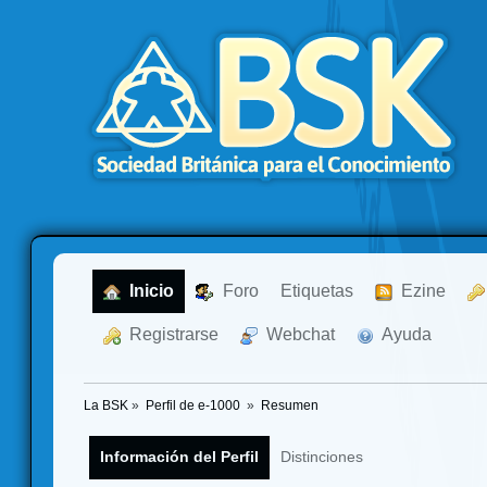
  Inicio
  Foro
Etiquetas
  Ezine
  Registrarse
  Webchat
  Ayuda
La BSK
»
Perfil de e-1000 
»
Resumen
Información del Perfil
Distinciones