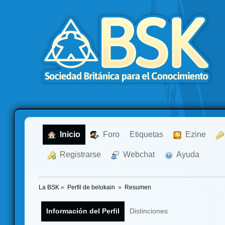
  Inicio
  Foro
Etiquetas
  Ezine
  Registrarse
  Webchat
  Ayuda
La BSK
»
Perfil de belokain 
»
Resumen
Información del Perfil
Distinciones