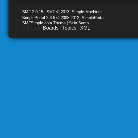
SMF 2.0.15
|
SMF © 2013
,
Simple Machines
SimplePortal 2.3.5 © 2008-2012, SimplePortal
SMFSimple.com Theme | Skin Samp
Sitemap:
Boards
|
Topics
|
XML