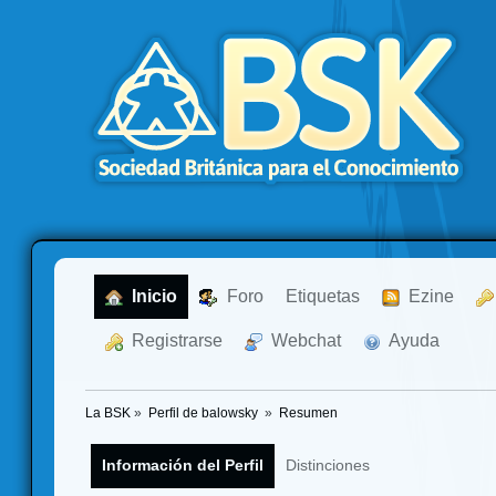
  Inicio
  Foro
Etiquetas
  Ezine
  Registrarse
  Webchat
  Ayuda
La BSK
»
Perfil de balowsky 
»
Resumen
Información del Perfil
Distinciones