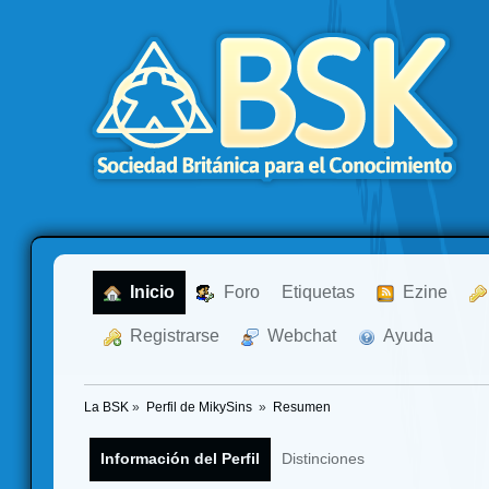
  Inicio
  Foro
Etiquetas
  Ezine
  Registrarse
  Webchat
  Ayuda
La BSK
»
Perfil de MikySins 
»
Resumen
Información del Perfil
Distinciones