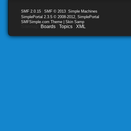
SMF 2.0.15
|
SMF © 2013
,
Simple Machines
SimplePortal 2.3.5 © 2008-2012, SimplePortal
SMFSimple.com Theme | Skin Samp
Sitemap:
Boards
|
Topics
|
XML