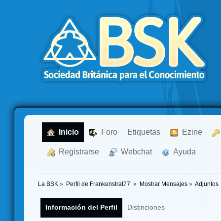
  Inicio
  Foro
Etiquetas
  Ezine
  Registrarse
  Webchat
  Ayuda
La BSK
»
Perfil de Frankenstrat77 
»
Mostrar Mensajes
»
Adjuntos
Información del Perfil
Distinciones