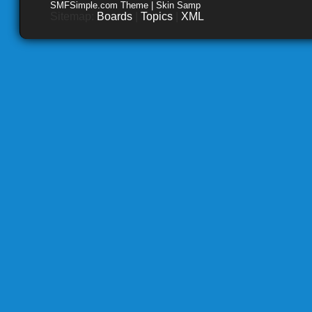
SMFSimple.com Theme | Skin Samp
Sitemap:
Boards
|
Topics
|
XML