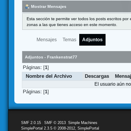
Mostrar Mensajes
Esta sección te permite ver todos los posts escritos por
zonas a las que tienes acceso en este momento.
Mensajes
Temas
Adjuntos
Adjuntos - Frankenstrat77
Páginas: [
1
]
Nombre del Archivo
Descargas
Mensa
El usuario aún no
Páginas: [
1
]
SMF 2.0.15
|
SMF © 2013
,
Simple Machines
SimplePortal 2.3.5 © 2008-2012, SimplePortal