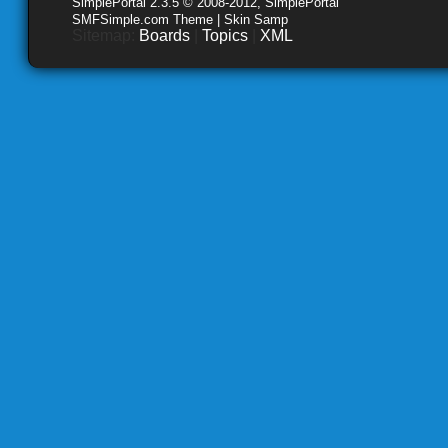
SimplePortal 2.3.5 © 2008-2012, SimplePortal
SMFSimple.com Theme | Skin Samp
Sitemap:
Boards
|
Topics
|
XML