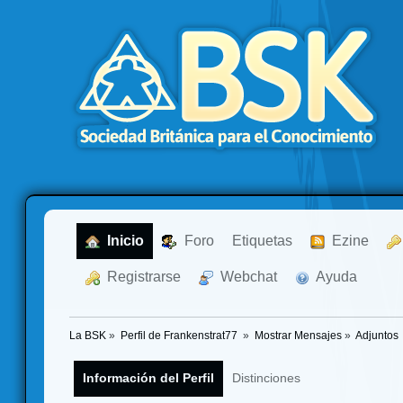
  Inicio
  Foro
Etiquetas
  Ezine
  Registrarse
  Webchat
  Ayuda
La BSK
»
Perfil de Frankenstrat77 
»
Mostrar Mensajes
»
Adjuntos
Información del Perfil
Distinciones