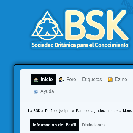
  Inicio
  Foro
Etiquetas
  Ezine
  Ayuda
La BSK
»
Perfil de joelpm 
»
Panel de agradecimientos
»
Mensa
Información del Perfil
Distinciones