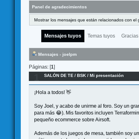
Panel de agradecimientos
Mostrar los mensajes que están relacionados con el 
Mensajes tuyos
Temas tuyos
Gracias
Mensajes - joelpm
Páginas: [
1
]
1
SALÓN DE TE
/
BSK
/
Mi presentación
¡Hola a todos! 👋
Soy Joel, y acabo de unirme al foro. Soy un gr
para más 😂). Mis favoritos incluyen Terraform
pequeño ecommerce sobre Airsoft.
Además de los juegos de mesa, también soy un f