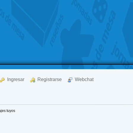
  Ingresar
  Registrarse
  Webchat
jes tuyos