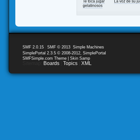
Te toca jugar
La voz de su j
gelatinosos
SMF 2.0.15
|
SMF © 2013
,
Simple Machines
SimplePortal 2.3.5 © 2008-2012, SimplePortal
SMFSimple.com Theme | Skin Samp
Sitemap:
Boards
|
Topics
|
XML