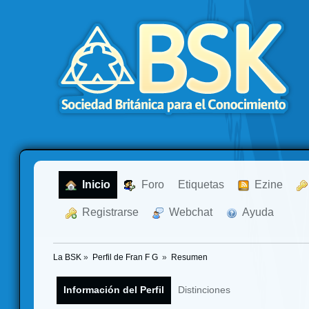
  Inicio
  Foro
Etiquetas
  Ezine
  Registrarse
  Webchat
  Ayuda
La BSK
»
Perfil de Fran F G 
»
Resumen
Información del Perfil
Distinciones