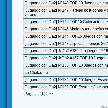
[Jugando con Da2] Nº148 TOP 10 Juegos de car
[Jugando con Da2] Nº147 Parejas no jugonas y 
verano
[Jugando con Da2] Nº146 TOP10 Colocación de 
[Jugando con Da2] Nº145 Modas y tendencias e
[Jugando con Da2] Nº144 TOP15 Juegos con má
[Jugando con Da2] Nº142 Especial Interocio 20
[Jugando con Da2] JcDa2 #139 Top juegos 2016 
[Jugando con Da2] JcDa2 #137 TOP 10 Juegos 
[Jugando con Da2] Nº135 TOP 10 Juegos con má
La Chaladura
[Jugando con Da2] Nº134 TOP 10 Juegos Essen
[Jugando con Da2] Nº133 TOP Essen más esper
Páginas: [
1
]
2
>>
Pow