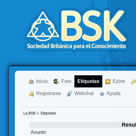
  Inicio
  Foro
Etiquetas
  Ezine
  Registrarse
  Webchat
  Ayuda
La BSK
»
Etiquetas
Resul
Asunto