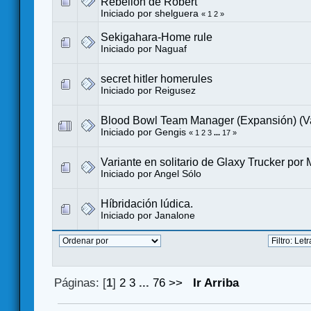
Rebelión de Robert
Iniciado por
shelguera
«
1
2
»
Sekigahara-Home rule
Iniciado por
Naguaf
secret hitler homerules
Iniciado por
Reigusez
Blood Bowl Team Manager (Expansión) (Va
Iniciado por
Gengis
«
1
2
3
...
17
»
Variante en solitario de Glaxy Trucker por 
Iniciado por
Angel Sólo
Híbridación lúdica.
Iniciado por
Janalone
Páginas: [
1
]
2
3
...
76
>>
Ir Arriba