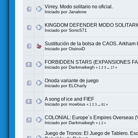
Virrey. Modo solitario no oficial.
Iniciado por
Janalone
KINGDOM DEFENDER MODO SOLITARI
Iniciado por
Sonic571
Sustitución de la bolsa de CAOS. Arkham
Iniciado por
OisinoiD
FORBIDDEN STARS (EXPANSIONES F
Iniciado por
Darkmaikegh
«
1
2
3
...
17
»
Onoda variante de juego
Iniciado por
ELCharly
A song of ice and FIEF
Iniciado por
moebius
«
1
2
3
...
61
»
COLONIAL: Europe´s Empires Overseas 
Iniciado por
Darkmaikegh
«
1
2
»
Juego de Tronos: El Juego de Tablero. Esc