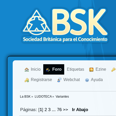
  Inicio
  Foro
Etiquetas
  Ezine
  Registrarse
  Webchat
  Ayuda
La BSK
»
LUDOTECA
»
Variantes
Páginas: [
1
]
2
3
...
76
>>
Ir Abajo