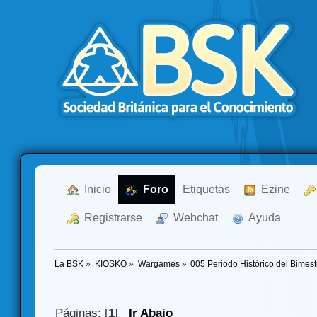
  Inicio
  Foro
Etiquetas
  Ezine
  Registrarse
  Webchat
  Ayuda
La BSK
»
KIOSKO
»
Wargames
»
005 Periodo Histórico del Bimestr
Páginas: [
1
]
Ir Abajo