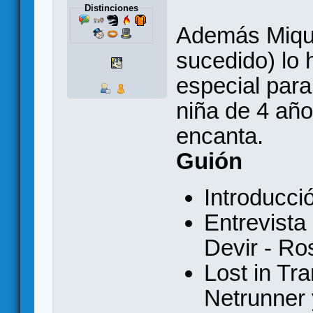
Distinciones
Además Miquel
sucedido) lo 
especial para
niña de 4 añ
encanta.
Guión
Introducci
Entrevist
Devir - R
Lost in Tr
Netrunner