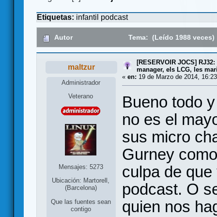
Etiquetas:
infantil
podcast
Autor
Tema: (Leído 1988 veces)
[RESERVOIR JOCS] RJ32:
maltzur
manager, els LCG, les marie
«
en:
19 de Marzo de 2014, 16:23
Administrador
Veterano
Bueno todo y
no es el mayo
sus micro ch
Gurney como 
culpa de que
Mensajes: 5273
Ubicación: Martorell,
podcast. O s
(Barcelona)
quien nos hag
Que las fuentes sean
contigo