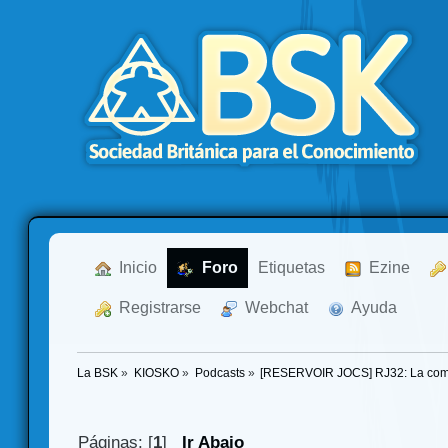
  Inicio
  Foro
Etiquetas
  Ezine
  Registrarse
  Webchat
  Ayuda
La BSK
»
KIOSKO
»
Podcasts
»
[RESERVOIR JOCS] RJ32: La commun
Páginas: [
1
]
Ir Abajo