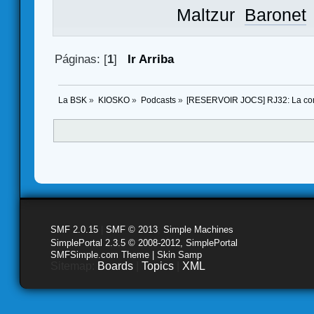
Maltzur
Baronet
Páginas: [
1
]
Ir Arriba
La BSK
»
KIOSKO
»
Podcasts
»
[RESERVOIR JOCS] RJ32: La commu
SMF 2.0.15
|
SMF © 2013
,
Simple Machines
SimplePortal 2.3.5 © 2008-2012, SimplePortal
SMFSimple.com Theme | Skin Samp
Sitemap:
Boards
|
Topics
|
XML