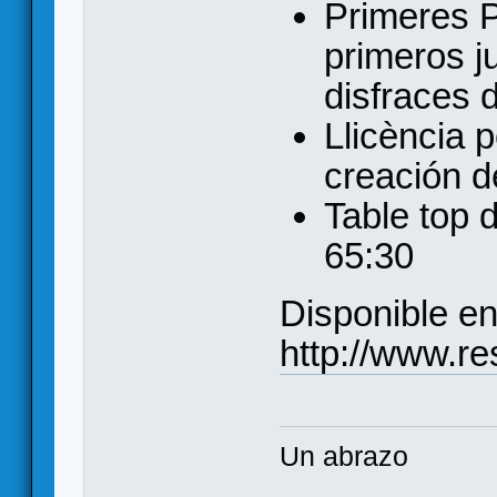
Primeres P
primeros j
disfraces 
Llicència p
creación d
Table top 
65:30
Disponible e
http://www.res
Un abrazo