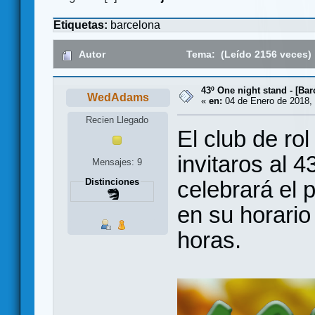
Etiquetas:
barcelona
Autor
Tema: (Leído 2156 veces)
43º One night stand - [Bar
WedAdams
«
en:
04 de Enero de 2018, 
Recien Llegado
El club de ro
invitaros al 
Mensajes: 9
celebrará el 
Distinciones
en su horario
horas.