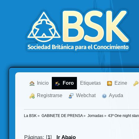
  Inicio
  Foro
Etiquetas
  Ezine
  Registrarse
  Webchat
  Ayuda
La BSK
»
GABINETE DE PRENSA
»
Jornadas
»
43º One night stan
Páginas: [
1
]
Ir Abajo