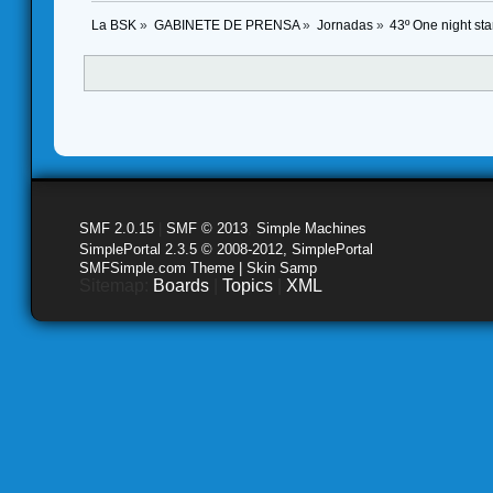
La BSK
»
GABINETE DE PRENSA
»
Jornadas
»
43º One night sta
SMF 2.0.15
|
SMF © 2013
,
Simple Machines
SimplePortal 2.3.5 © 2008-2012, SimplePortal
SMFSimple.com Theme | Skin Samp
Sitemap:
Boards
|
Topics
|
XML