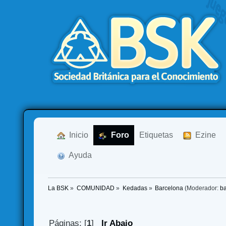
  Inicio
  Foro
Etiquetas
  Ezine
  Ayuda
La BSK
»
COMUNIDAD
»
Kedadas
»
Barcelona
(Moderador:
b
Páginas: [
1
]
Ir Abajo