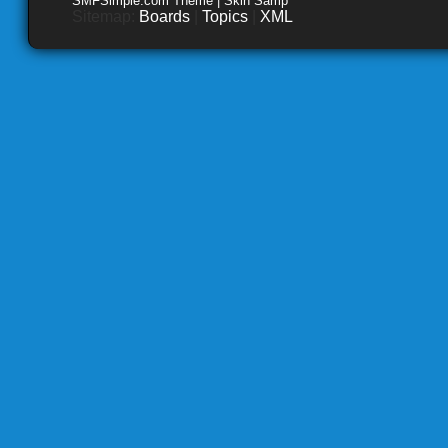
SMFSimple.com Theme | Skin Samp
Sitemap:
Boards
|
Topics
|
XML