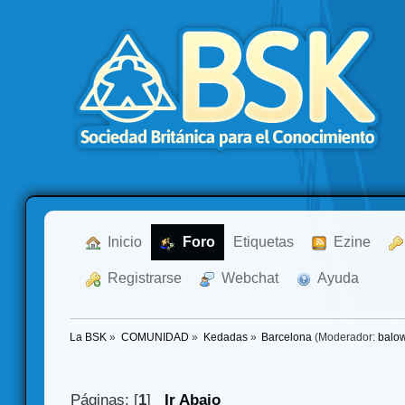
  Inicio
  Foro
Etiquetas
  Ezine
  Registrarse
  Webchat
  Ayuda
La BSK
»
COMUNIDAD
»
Kedadas
»
Barcelona
(Moderador:
balo
Páginas: [
1
]
Ir Abajo