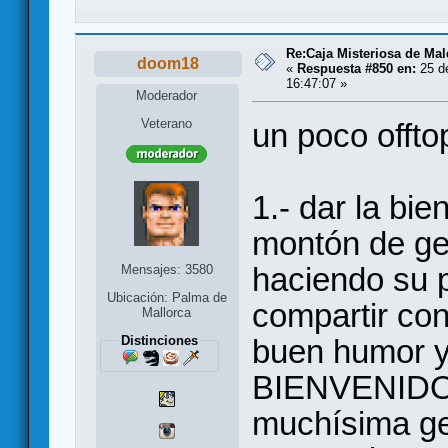
Re:Caja Misteriosa de Ma
doom18
«
Respuesta #850 en:
25 d
16:47:07 »
Moderador
Veterano
un poco offto
1.- dar la bi
montón de gen
haciendo su p
Mensajes: 3580
Ubicación: Palma de
compartir con
Mallorca
Distinciones
buen humor y 
BIENVENIDOS
muchísima ge