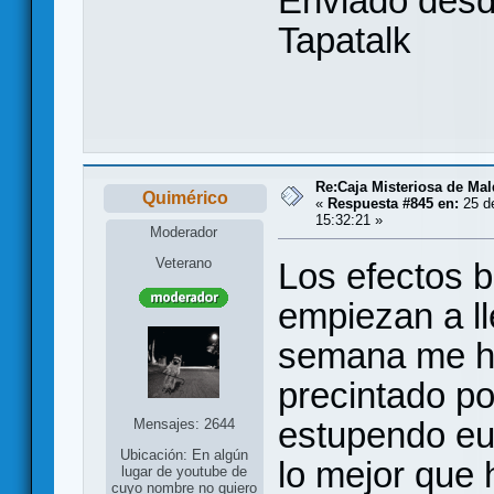
Enviado des
Tapatalk
Re:Caja Misteriosa de Ma
Quimérico
«
Respuesta #845 en:
25 d
15:32:21 »
Moderador
Veterano
Los efectos b
empiezan a l
semana me he
precintado po
estupendo eu
Mensajes: 2644
Ubicación: En algún
lo mejor que
lugar de youtube de
cuyo nombre no quiero