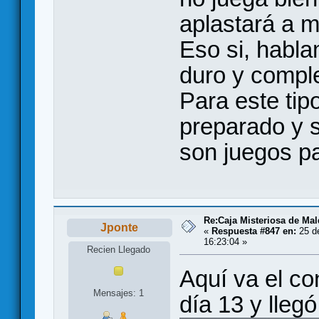
aplastará a m
Eso si, habl
duro y comple
Para este tip
preparado y s
son juegos p
Re:Caja Misteriosa de Ma
Jponte
«
Respuesta #847 en:
25 d
16:23:04 »
Recien Llegado
Aquí va el co
Mensajes: 1
día 13 y lleg