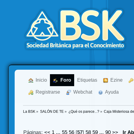
  Inicio
  Foro
Etiquetas
  Ezine
  Registrarse
  Webchat
  Ayuda
La BSK
»
SALÓN DE TE
»
¿Qué os parece...?
»
Caja Misteriosa d
Páginas:
<<
1
...
55
56
[
57
]
58
59
...
90
>>
Ir A