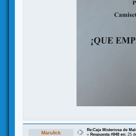
Re:Caja Misteriosa de Ma
Marulick
«
Respuesta #848 en:
25 d