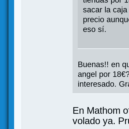
tiendas por 
sacar la caj
precio aunqu
eso sí.
Buenas!! en qu
angel por 18€
interesado. Gr
En Mathom of
volado ya. Pr