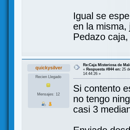
Igual se esper
en la misma, j
Pedazo caja, 
Re:Caja Misteriosa de Ma
quickysilver
«
Respuesta #844 en:
25 d
14:44:26 »
Recien Llegado
Si contento 
Mensajes: 12
no tengo ning
casi 3 media