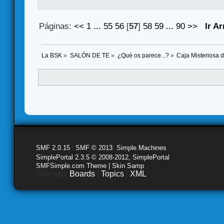
Páginas:
<<
1
...
55
56
[
57
]
58
59
...
90
>>
Ir Ar
La BSK
»
SALÓN DE TE
»
¿Qué os parece...?
»
Caja Misteriosa 
SMF 2.0.15
|
SMF © 2013
,
Simple Machines
SimplePortal 2.3.5 © 2008-2012, SimplePortal
SMFSimple.com Theme | Skin Samp
Sitemap:
Boards
|
Topics
|
XML