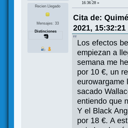
16:36:28 »
Recien Llegado
Cita de: Quim
Mensajes: 33
2021, 15:32:21
Distinciones
Los efectos be
empiezan a ll
semana me he 
por 10 €, un r
eurowargame l
sacado Wallac
entiendo que n
Y el Black Ang
por 18 €. A es