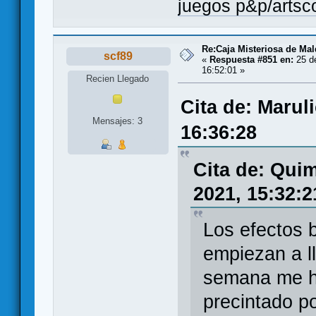
juegos p&p/arts
Re:Caja Misteriosa de Ma
scf89
«
Respuesta #851 en:
25 d
16:52:01 »
Recien Llegado
Cita de: Marul
Mensajes: 3
16:36:28
Cita de: Qui
2021, 15:32:2
Los efectos b
empiezan a l
semana me h
precintado p