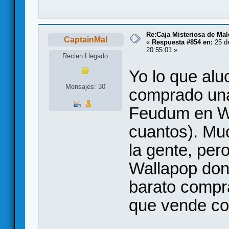
Re:Caja Misteriosa de Ma
CaptainMal
«
Respuesta #854 en:
25 d
20:55:01 »
Recien Llegado
Yo lo que alu
Mensajes: 30
comprado una
Feudum en W
cuantos). Mu
la gente, pe
Wallapop do
barato compra
que vende co