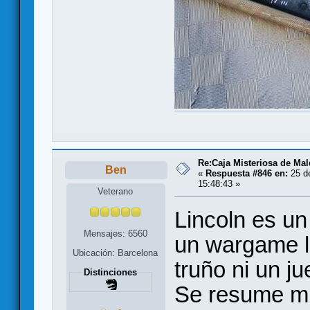
Re:Caja Misteriosa de Ma
Ben
«
Respuesta #846 en:
25 d
15:48:43 »
Veterano
Lincoln es u
Mensajes: 6560
un wargame li
Ubicación: Barcelona
truño ni un j
Distinciones
Se resume mu