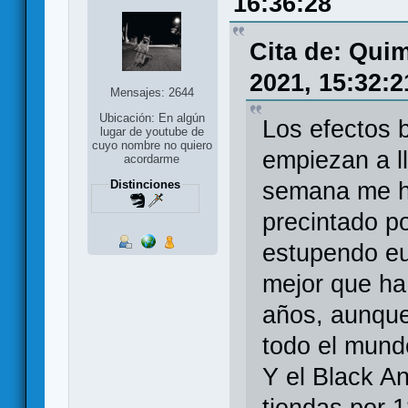
16:36:28
Cita de: Qui
2021, 15:32:2
Mensajes: 2644
Ubicación: En algún
Los efectos b
lugar de youtube de
cuyo nombre no quiero
empiezan a l
acordarme
Distinciones
semana me h
precintado p
estupendo eu
mejor que ha
años, aunque
todo el mund
Y el Black A