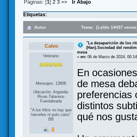
Páginas: [
1
]
2
3
>>
Ir Abajo
Etiquetas:
Autor
Tema: (Leído 14437 veces
"La desaparición de los ri
Calvo
(Han).Sociedad del rendim
mesa
Veterano
«
en:
06 de Marzo de 2024, 00:14
En ocasiones 
de mesa deba
Mensajes: 13808
preferencias 
Ubicación: Arganda-
Rivas-Talavera-
Fuenlabrada
distintos sub
"A los frikis no hay que
qué nos gust
hacerles ni puto caso"
BB