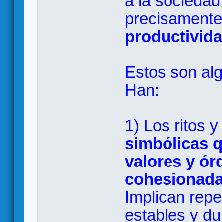
a la sociedad
precisamente
productivida
Estos son al
Han:
1) Los ritos 
simbólicas q
valores y ó
cohesionad
Implican repet
estables y du