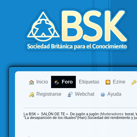
  Inicio
  Foro
Etiquetas
  Ezine
  Registrarse
  Webchat
  Ayuda
La BSK
»
SALÓN DE TE
»
De jugón a jugón
(Moderadores:
borat
,
"La desaparición de los rituales"(Han).Sociedad del rendimiento y 