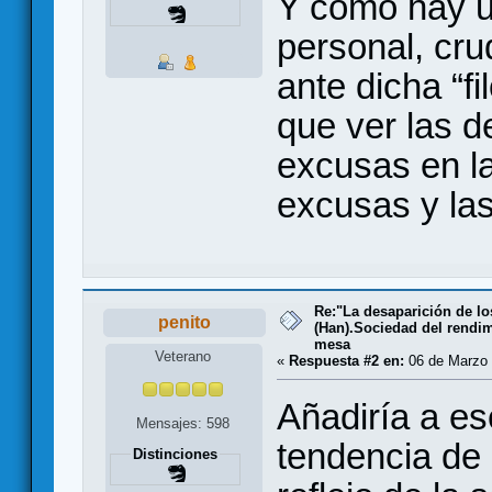
Y como hay un
personal, cru
ante dicha “fi
que ver las 
excusas en l
excusas y la
Re:"La desaparición de los
penito
(Han).Sociedad del rendim
mesa
Veterano
«
Respuesta #2 en:
06 de Marzo 
Añadiría a es
Mensajes: 598
tendencia de
Distinciones