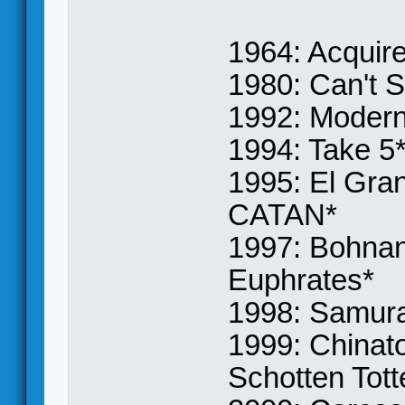
1964: Acquir
1980: Can't S
1992: Modern
1994: Take 5
1995: El Gran
CATAN*
1997: Bohnanz
Euphrates*
1998: Samura
1999: Chinato
Schotten Totte