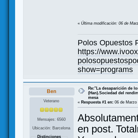
«
Última modificación: 06 de Mar
Polos Opuestos 
https://www.ivoo
polosopuestospo
show=programs
Re:"La desaparición de los
Ben
(Han).Sociedad del rendim
mesa
Veterano
«
Respuesta #1 en:
06 de Marzo 
Absolutament
Mensajes: 6560
en post. Tota
Ubicación: Barcelona
Distinciones