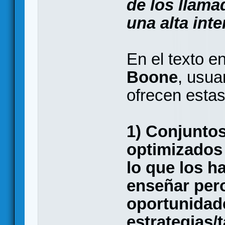
de los llam
una alta inte
En el texto e
Boone
, usua
ofrecen estas
1) Conjuntos
optimizados
lo que los h
enseñar per
oportunidad
estrategias/t