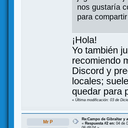
nos gustaría 
para compartir
¡Hola!
Yo también ju
recomiendo m
Discord y pre
locales; suel
quedar para p
«
Última modificación: 03 de Dici
Re:Campo de Gibraltar y 
Mr P
«
Respuesta #2 en:
04 de D
06:48:04 »