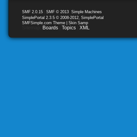
SMF 2.0.15
|
SMF © 2013
,
Simple Machines
SimplePortal 2.3.5 © 2008-2012, SimplePortal
SMFSimple.com Theme | Skin Samp
Sitemap:
Boards
|
Topics
|
XML