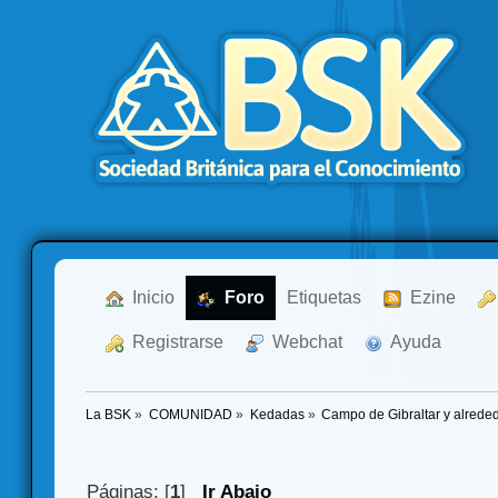
  Inicio
  Foro
Etiquetas
  Ezine
  Registrarse
  Webchat
  Ayuda
La BSK
»
COMUNIDAD
»
Kedadas
»
Campo de Gibraltar y alrede
Páginas: [
1
]
Ir Abajo