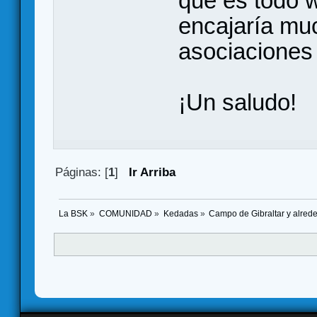
que es todo w
encajaría muc
asociaciones
¡Un saludo!
Páginas: [
1
]
Ir Arriba
La BSK
»
COMUNIDAD
»
Kedadas
»
Campo de Gibraltar y alred