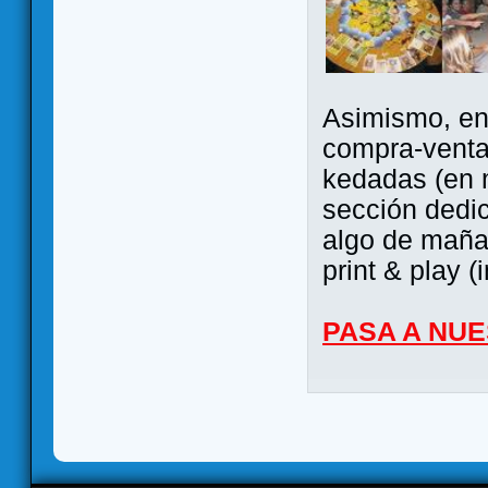
Asimismo, ent
compra-venta
kedadas (en 
sección dedi
algo de maña 
print & play (
PASA A NU