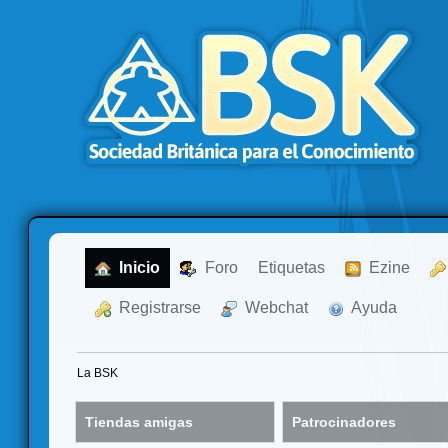
  Inicio
  Foro
Etiquetas
  Ezine
  Registrarse
  Webchat
  Ayuda
La BSK
Tiendas amigas
Patrocinadores