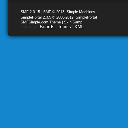
SMF 2.0.15
|
SMF © 2013
,
Simple Machines
SimplePortal 2.3.5 © 2008-2012, SimplePortal
SMFSimple.com Theme | Skin Samp
Sitemap:
Boards
|
Topics
|
XML