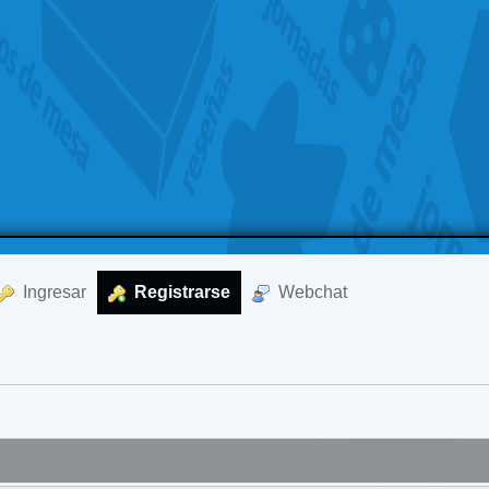
  Ingresar
  Registrarse
  Webchat