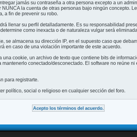
entregar jamás su contraseña a otra persona excepto a un admini
usar NUNCA la cuenta de otras personas bajo ningún concep
 a fin de prevenir su robo.
odrá llenar su perfil detalladamente. Es su responsabilidad pres
 determine como inexacta o de naturaleza vulgar será eliminada,
e, se almacena su dirección IP, en el supuesto caso que debamo
irá en caso de una violación importante de este acuerdo.
 una cookie, un archivo de texto que contiene bits de informac
mantenerlo conectado/desconectado. El software no reúne ni en
 para registrarte.
 político, social o religioso en cualquier sección del foro.