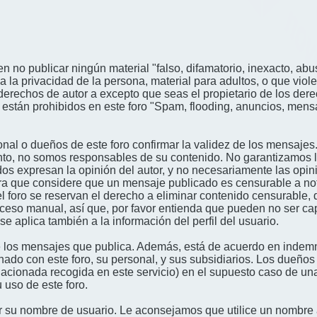
n no publicar ningún material "falso, difamatorio, inexacto, abus
a privacidad de la persona, material para adultos, o que viole
derechos de autor a excepto que seas el propietario de los der
én están prohibidos en este foro "Spam, flooding, anuncios, me
nal o dueños de este foro confirmar la validez de los mensajes
nto, no somos responsables de su contenido. No garantizamos la 
s expresan la opinión del autor, y no necesariamente las opini
era que considere que un mensaje publicado es censurable a noti
l foro se reservan el derecho a eliminar contenido censurable, 
oceso manual, así que, por favor entienda que pueden no ser c
se aplica también a la información del perfil del usuario.
 los mensajes que publica. Además, está de acuerdo en indemni
onado con este foro, su personal, y sus subsidiarios. Los dueños
relacionada recogida en este servicio) en el supuesto caso de u
 uso de este foro.
gir su nombre de usuario. Le aconsejamos que utilice un nombr