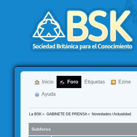
  Inicio
  Foro
Etiquetas
  Ezine
  Ayuda
La BSK
»
GABINETE DE PRENSA
»
Novedades / Actualidad
Subforos