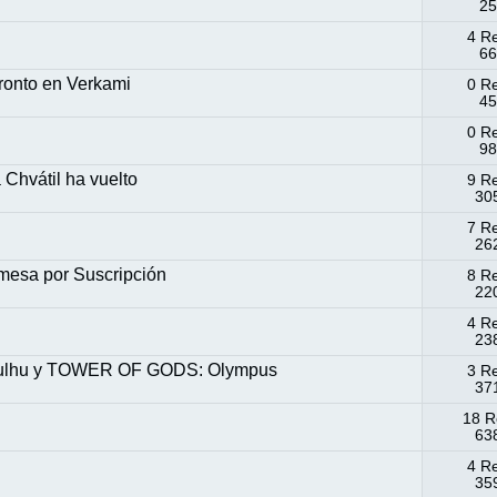
25
4 R
66
pronto en Verkami
0 R
45
0 R
98
Chvátil ha vuelto
9 R
305
7 R
262
mesa por Suscripción
8 R
220
4 R
238
hulhu y TOWER OF GODS: Olympus
3 R
371
18 R
638
4 R
359