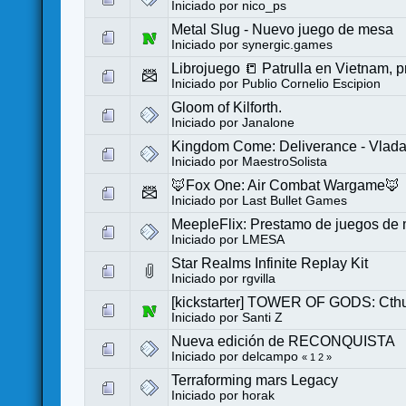
Iniciado por
nico_ps
Metal Slug - Nuevo juego de mesa
Iniciado por
synergic.games
Librojuego 📒 Patrulla en Vietnam, 
Iniciado por
Publio Cornelio Escipion
Gloom of Kilforth.
Iniciado por
Janalone
Kingdom Come: Deliverance - Vlada 
Iniciado por
MaestroSolista
🦊Fox One: Air Combat Wargame🦊
Iniciado por
Last Bullet Games
MeepleFlix: Prestamo de juegos de 
Iniciado por
LMESA
Star Realms Infinite Replay Kit
Iniciado por
rgvilla
[kickstarter] TOWER OF GODS: Ct
Iniciado por
Santi Z
Nueva edición de RECONQUISTA
Iniciado por
delcampo
«
1
2
»
Terraforming mars Legacy
Iniciado por
horak