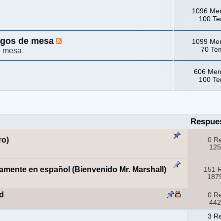
1096 Me
100 T
egos de mesa
1099 Me
70 Te
e mesa
606 Men
100 T
Respue
ro)
0 R
125
amente en español (Bienvenido Mr. Marshall)
151 
1879
d
0 R
442
3 R