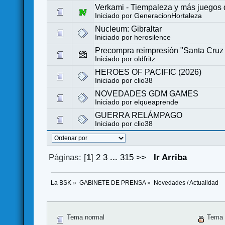
Verkami - Tiempaleza y más juegos
Iniciado por
GeneracionHortaleza
Nucleum: Gibraltar
Iniciado por
herosilence
Precompra reimpresión "Santa Cruz
Iniciado por
oldfritz
HEROES OF PACIFIC (2026)
Iniciado por
clio38
NOVEDADES GDM GAMES
Iniciado por
elqueaprende
GUERRA RELÁMPAGO
Iniciado por
clio38
Páginas: [
1
]
2
3
...
315
>>
Ir Arriba
La BSK
»
GABINETE DE PRENSA
»
Novedades / Actualidad
Tema normal
Tema 