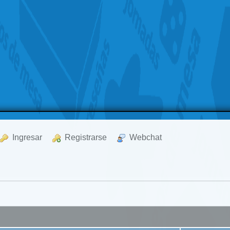
  Ingresar
  Registrarse
  Webchat