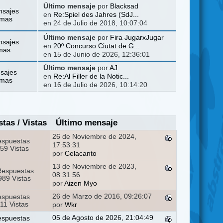
Último mensaje
por
Blacksad
nsajes
en
Re:Spiel des Jahres (SdJ...
emas
en 24 de Julio de 2018, 10:07:04
Último mensaje
por
Fira JugarxJugar
nsajes
en
20º Concurso Ciutat de G...
mas
en 15 de Junio de 2026, 12:36:01
Último mensaje
por
AJ
sajes
en
Re:Al Filler de la Notic...
emas
en 16 de Julio de 2026, 10:14:20
stas
/
Vistas
Último mensaje
26 de Noviembre de 2024,
espuestas
17:53:31
59 Vistas
por
Celacanto
13 de Noviembre de 2023,
Respuestas
08:31:56
89 Vistas
por
Aizen Myo
26 de Marzo de 2016, 09:26:07
espuestas
11 Vistas
por
Wkr
05 de Agosto de 2026, 21:04:49
espuestas