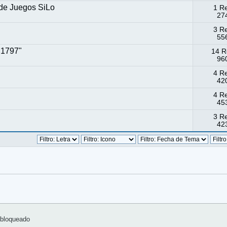
 de Juegos SiLo
1 R
274
3 R
556
 1797"
14 R
960
4 R
420
4 R
453
3 R
423
bloqueado