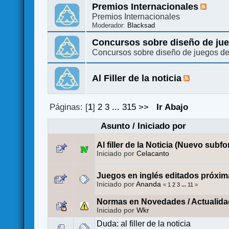
Premios Internacionales
Premios Internacionales
Moderador:
Blacksad
Concursos sobre diseño de ju
Concursos sobre diseño de juegos d
Al Filler de la noticia
Páginas: [
1
]
2
3
...
315
>>
Ir Abajo
Asunto
/
Iniciado por
Al filler de la Noticia (Nuevo subfo
Iniciado por
Celacanto
Juegos en inglés editados próxim
Iniciado por
Ananda
«
1
2
3
...
11
»
Normas en Novedades / Actualida
Iniciado por
Wkr
Duda: al filler de la noticia