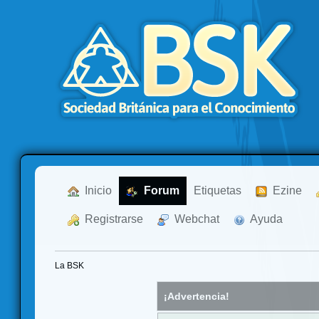
  Inicio
  Forum
Etiquetas
  Ezine
  Registrarse
  Webchat
  Ayuda
La BSK
¡Advertencia!