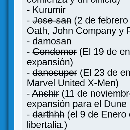
- Kurumir
-
Jose-san
(2 de febrer
Oath, John Company y 
- damosan
-
Condemor
(El 19 de en
expansión)
-
danosuper
(El 23 de en
Marvel United X-Men)
-
Anshir
(11 de noviembr
expansión para el Dune 
-
darthhh
(el 9 de Enero c
libertalia.)