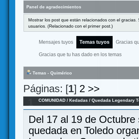
Panel de agradecimientos
Mostrar los post que están relacionados con el gracias.
usuarios. (Relacionado con el primer post.)
Mensajes tuyos
Temas tuyos
Gracias q
Gracias que tu has dado en los temas
Temas - Quimérico
Páginas: [
1
]
2
>>
1
COMUNIDAD
/
Kedadas
/
Quedada Legendary T
Del 17 al 19 de Octubre 
quedada en Toledo organ