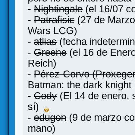
-
Nightingale
(el 16/07 c
-
Patrafisic
(27 de Marzo 
Wars LCG)
-
atlias
(fecha indetermin
-
Greene
(el 16 de Enero
Reich)
-
Pérez-Corvo (Proxege
Batman: the dark knight 
-
Cody
(El 14 de enero, s
sí)
-
edugon
(9 de marzo co
mano)