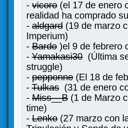
-
vicoro
(el 17 de enero 
realidad ha comprado su
-
aldgard
(19 de marzo c
Imperium)
-
Bardo
)el 9 de febrero 
-
Yamakasi30
(Última se
struggle)
-
pepponne
(El 18 de feb
-
Tulkas
(31 de enero co
-
Miss__B
(1 de Marzo c
time)
-
Lenko
(27 marzo con l