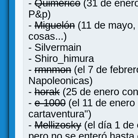
-
Quimérico
(31 de enero,
P&p)
-
Miguelón
(11 de mayo,
cosas...)
- Silvermain
- Shiro_himura
-
rmnmon
(el 7 de febre
Napoleonicas)
-
horak
(25 de enero con 
-
e-1000
(el 11 de enero 
cartaventura")
-
Mellizosky
(el día 1 de
pero no se enteró hasta 