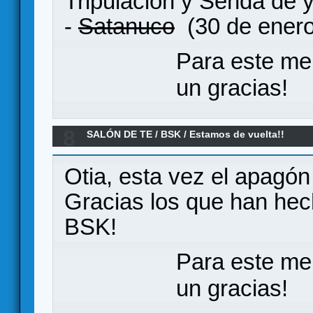
Tripulación y Senda de 
-
Satanuco
(30 de enero
Para este me
un gracias!
8
SALÓN DE TE
/
BSK
/
Estamos de vuelta!!
Otia, esta vez el apagón
Gracias los que han hech
BSK!
Para este me
un gracias!