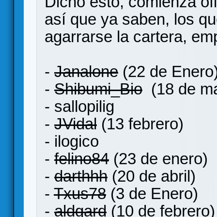
Dicho esto, comienza of
así que ya saben, los q
agarrarse la cartera, em
-
Janalone
(22 de Enero
-
Shibumi_Bio
(18 de ma
- sallopilig
-
JVidal
(13 febrero)
- ilogico
-
felino84
(23 de enero)
-
darthhh
(20 de abril)
-
Txus78
(3 de Enero)
-
aldgard
(10 de febrero)