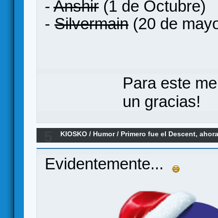
-
Anshir
(1 de Octubre)
-
Silvermain
(20 de may
Para este me
un gracias!
5
KIOSKO
/
Humor
/
Primero fue el Descent, ahora
may die a 49,95€!!
Evidentemente...