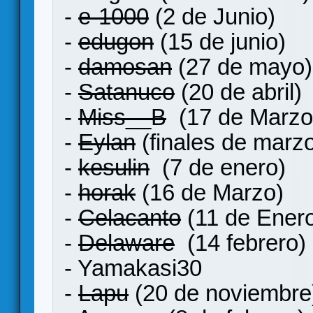
-
e-1000
(2 de Junio)
-
edugon
(15 de junio)
-
damosan
(27 de mayo)
-
Satanuco
(20 de abril)
-
Miss__B
(17 de Marzo
-
Eylan
(finales de marz
-
kesulin
(7 de enero)
-
horak
(16 de Marzo)
-
Celacanto
(11 de Ener
-
Delaware
(14 febrero)
- Yamakasi30
-
Lapu
(20 de noviembre