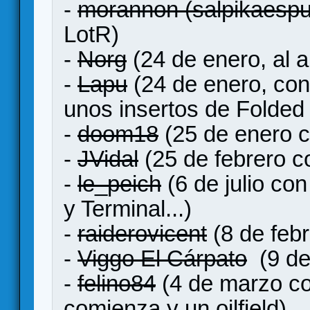
-
morannon (salpikaesp
LotR)
-
Norg
(24 de enero, al 
-
Lapu
(24 de enero, co
unos insertos de Folded
-
doom18
(25 de enero c
-
JVidal
(25 de febrero 
-
le_peich
(6 de julio c
y Terminal...)
-
raiderovicent
(8 de feb
-
Viggo El Cárpato
(9 de
-
felino84
(4 de marzo co
comienza y un oilfield)