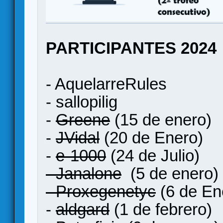
PARTICIPANTES 2024
- AquelarreRules
- sallopilig
-
Greene
(15 de enero)
-
JVidal
(20 de Enero)
-
e-1000
(24 de Julio)
- Janalone
(5 de enero)
- Proxegenetyc
(6 de En
-
aldgard
(1 de febrero)