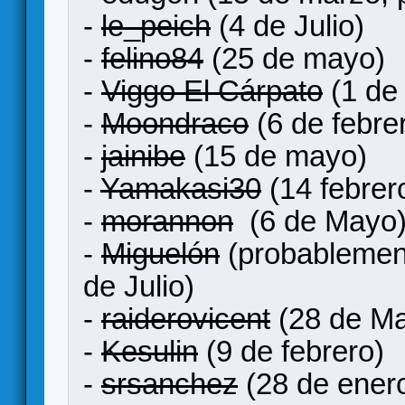
-
le_peich
(4 de Julio)
-
felino84
(25 de mayo)
-
Viggo El Cárpato
(1 de
-
Moondraco
(6 de febre
-
jainibe
(15 de mayo)
-
Yamakasi30
(14 febrer
-
morannon
(6 de Mayo
-
Miguelón
(probablement
de Julio)
-
raiderovicent
(28 de Ma
-
Kesulin
(9 de febrero)
-
srsanchez
(28 de ener