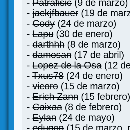
-
Patrafisic
(9 de marzo)
-
jackjfbauer
(19 de mar
-
Cody
(24 de marzo)
-
Lapu
(30 de enero)
-
darthhh
(8 de marzo)
-
damosan
(17 de abril)
-
Lopez de la Osa
(12 de
-
Txus78
(24 de enero)
-
vicoro
(15 de marzo)
-
Erich Zann
(15 febrero
-
Caixaa
(8 de febrero)
-
Eylan
(24 de mayo)
-
edugon
(15 de marzo, p