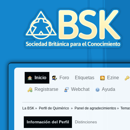
  Inicio
  Foro
Etiquetas
  Ezine
  Registrarse
  Webchat
  Ayuda
La BSK
»
Perfil de Quimérico 
»
Panel de agradecimientos
»
Temas
Información del Perfil
Distinciones