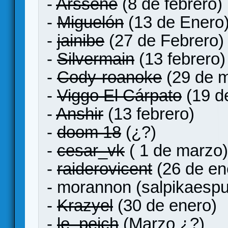
-
Arssene
(8 de febrero)
-
Miguelón
(13 de Enero
-
jainibe
(27 de Febrero)
-
Silvermain
(13 febrero)
-
Cody-roanoke
(29 de 
-
Viggo El Cárpato
(19 d
-
Anshir
(13 febrero)
-
doom 18
(¿?)
-
cesar_vk
( 1 de marzo)
-
raiderovicent
(26 de en
- morannon (salpikaesp
-
Krazyel
(30 de enero)
-
le_peich
(Marzo ¿?)