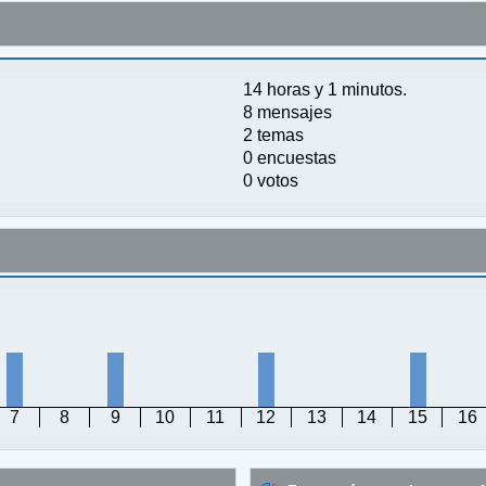
14 horas y 1 minutos.
8 mensajes
2 temas
0 encuestas
0 votos
7
8
9
10
11
12
13
14
15
16