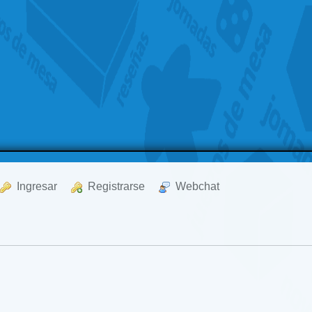
  Ingresar
  Registrarse
  Webchat