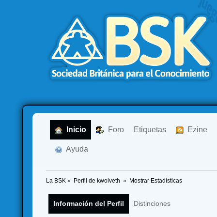
  Inicio
  Foro
Etiquetas
  Ezine
  Ayuda
La BSK
»
Perfil de kwoiveth 
»
Mostrar Estadísticas
Información del Perfil
Distinciones