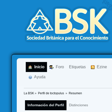
  Inicio
  Foro
Etiquetas
  Ezine
  Ayuda
La BSK
»
Perfil de toctopulus 
»
Resumen
Información del Perfil
Distinciones