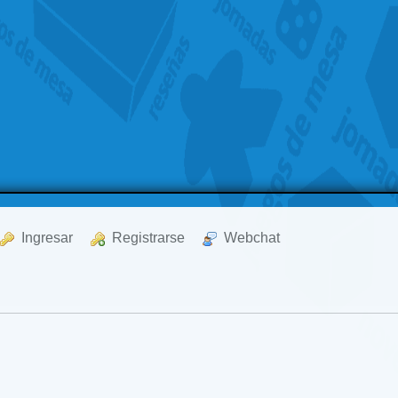
  Ingresar
  Registrarse
  Webchat