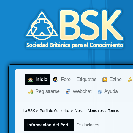
  Inicio
  Foro
Etiquetas
  Ezine
  Registrarse
  Webchat
  Ayuda
La BSK
»
Perfil de Guillesito 
»
Mostrar Mensajes
»
Temas
Información del Perfil
Distinciones