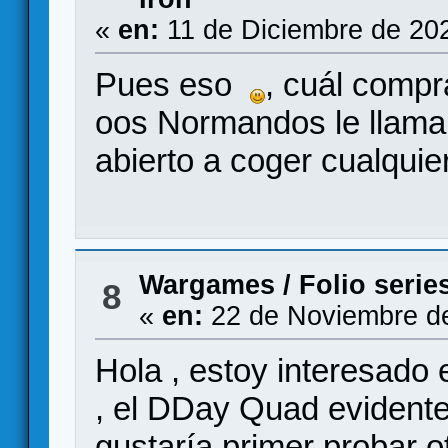
«
en:
11 de Diciembre de 20
Pues eso
, cuál compr
oos Normandos le llaman
abierto a coger cualquie
Wargames
/
Folio seri
8
«
en:
22 de Noviembre de
Hola , estoy interesado 
, el DDay Quad evident
gustaría primer probar o