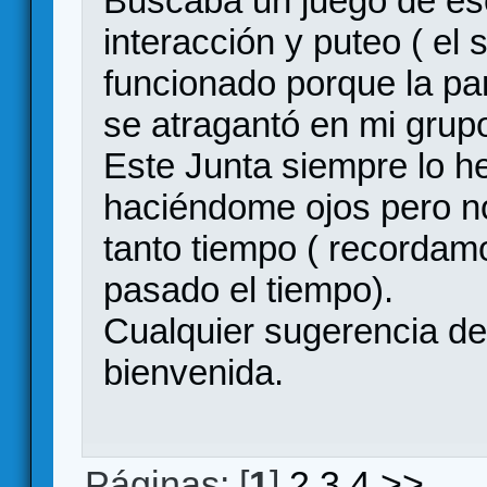
Buscaba un juego de es
interacción y puteo ( el
funcionado porque la par
se atragantó en mi grupo
Este Junta siempre lo he
haciéndome ojos pero n
tanto tiempo ( recordam
pasado el tiempo).
Cualquier sugerencia de
bienvenida.
Páginas: [
1
]
2
3
4
>>