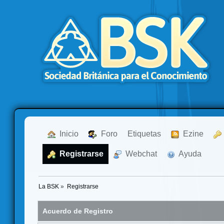
  Inicio
  Foro
Etiquetas
  Ezine
  Registrarse
  Webchat
  Ayuda
La BSK
»
Registrarse
Acuerdo de Registro