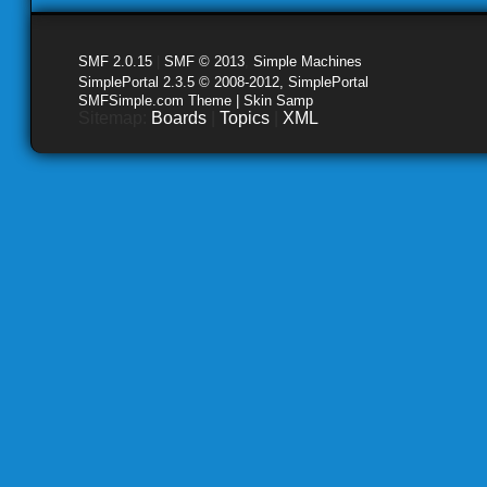
SMF 2.0.15
|
SMF © 2013
,
Simple Machines
SimplePortal 2.3.5 © 2008-2012, SimplePortal
SMFSimple.com Theme | Skin Samp
Sitemap:
Boards
|
Topics
|
XML