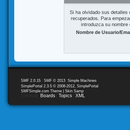
Si ha olvidado sus detalles
recuperados. Para empezar 
introduzca su nombre d
Nombre de Usuario/Emai
SMF 2.0.15
|
SMF © 2013
,
Simple Machines
SimplePortal 2.3.5 © 2008-2012, SimplePortal
SMFSimple.com Theme | Skin Samp
Sitemap:
Boards
|
Topics
|
XML