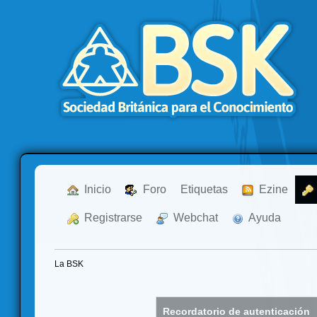
  Inicio
  Foro
Etiquetas
  Ezine
  Registrarse
  Webchat
  Ayuda
La BSK
Recordatorio de autenticación