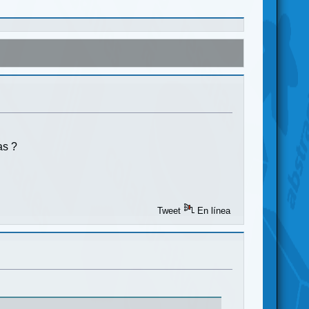
as ?
Tweet
En línea