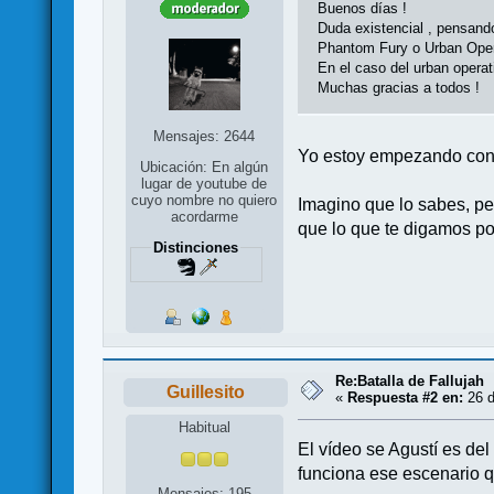
Buenos días !
Duda existencial , pensando
Phantom Fury o Urban Oper
En el caso del urban operat
Muchas gracias a todos !
Mensajes: 2644
Yo estoy empezando con e
Ubicación: En algún
lugar de youtube de
cuyo nombre no quiero
Imagino que lo sabes, pe
acordarme
que lo que te digamos po
Distinciones
Re:Batalla de Fallujah
Guillesito
«
Respuesta #2 en:
26 d
Habitual
El vídeo se Agustí es de
funciona ese escenario qu
Mensajes: 195