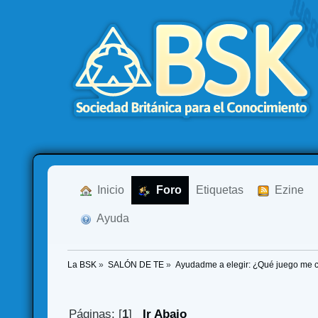
  Inicio
  Foro
Etiquetas
  Ezine
  Ayuda
La BSK
»
SALÓN DE TE
»
Ayudadme a elegir: ¿Qué juego me
Páginas: [
1
]
Ir Abajo