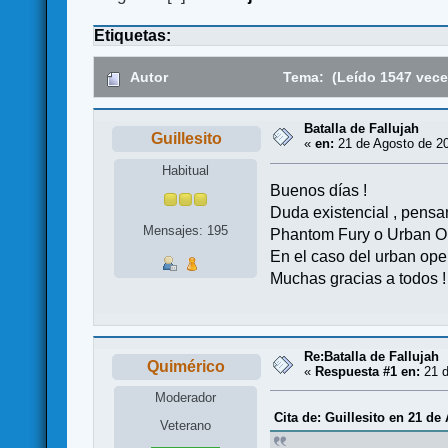
Etiquetas:
Autor
Tema: (Leído 1547 vece
Batalla de Fallujah
Guillesito
«
en:
21 de Agosto de 20
Habitual
Buenos días !
Duda existencial , pensa
Mensajes: 195
Phantom Fury o Urban O
En el caso del urban oper
Muchas gracias a todos !
Re:Batalla de Fallujah
Quimérico
«
Respuesta #1 en:
21 d
Moderador
Cita de: Guillesito en 21 de
Veterano