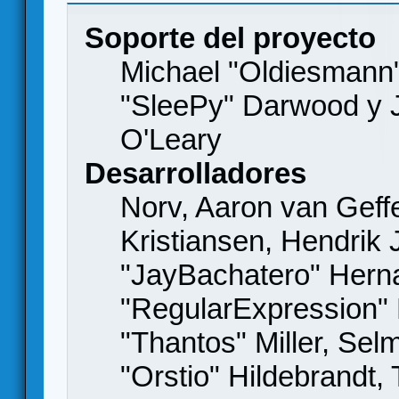
Soporte del proyecto
Michael "Oldiesmann
"SleePy" Darwood y J
O'Leary
Desarrolladores
Norv, Aaron van Geffe
Kristiansen, Hendrik
"JayBachatero" Hern
"RegularExpression"
"Thantos" Miller, Se
"Orstio" Hildebrandt,