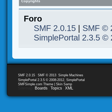
Copyrights
Foro
SMF 2.0.15
|
SMF © 
SimplePortal 2.3.5 ©
SMF 2.0.15
|
SMF © 2013
,
Simple Machines
SimplePortal 2.3.5 © 2008-2012, SimplePortal
SMFSimple.com Theme | Skin Samp
Sitemap:
Boards
|
Topics
|
XML