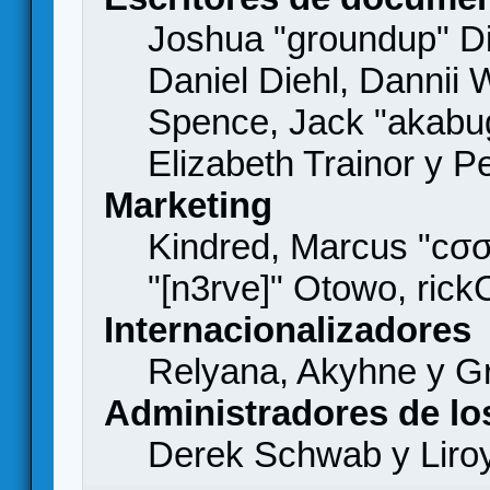
Joshua "groundup" Di
Daniel Diehl, Dannii 
Spence, Jack "akabu
Elizabeth Trainor y 
Marketing
Kindred, Marcus "cσσ
"[n3rve]" Otowo, rick
Internacionalizadores
Relyana, Akyhne y G
Administradores de lo
Derek Schwab y Liro