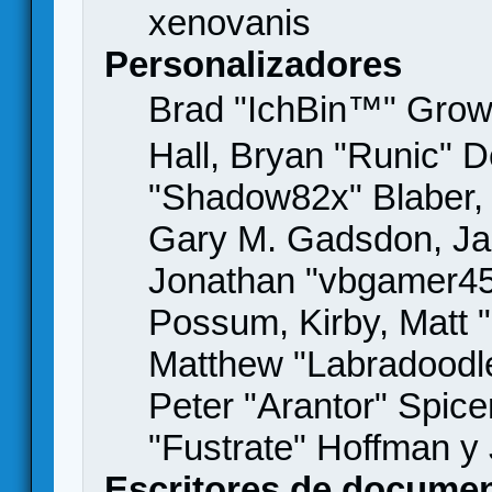
xenovanis
Personalizadores
Brad "IchBin™" Gro
Hall, Bryan "Runic" D
"Shadow82x" Blaber, 
Gary M. Gadsdon, Jas
Jonathan "vbgamer45" 
Possum, Kirby, Matt
Matthew "Labradoodle
Peter "Arantor" Spice
"Fustrate" Hoffman y
Escritores de docume