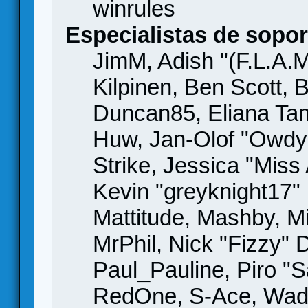
winrules
Especialistas de sopor
JimM, Adish "(F.L.A.M
Kilpinen, Ben Scott,
Duncan85, Eliana Tame
Huw, Jan-Olof "Owdy"
Strike, Jessica "Mis
Kevin "greyknight17" H
Mattitude, Mashby, Mic
MrPhil, Nick "Fizzy" 
Paul_Pauline, Piro "S
RedOne, S-Ace, Wad