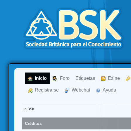
  Inicio
  Foro
Etiquetas
  Ezine
  Registrarse
  Webchat
  Ayuda
La BSK
Créditos