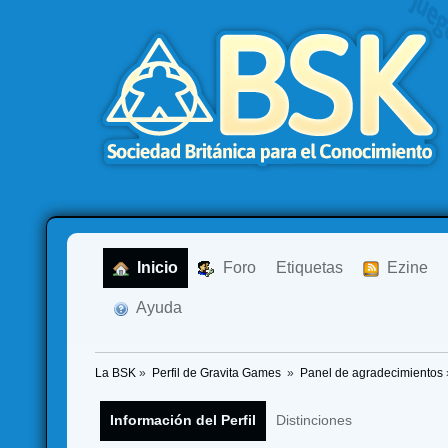
  Inicio
  Foro
Etiquetas
  Ezine
  Ayuda
La BSK
»
Perfil de Gravita Games 
»
Panel de agradecimientos
Información del Perfil
Distinciones