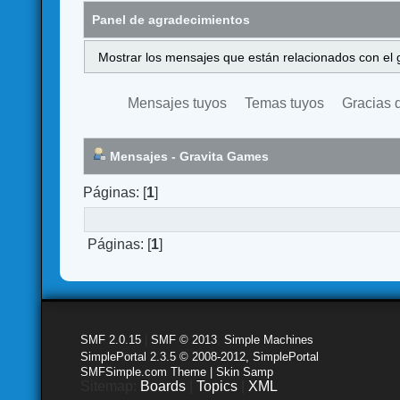
Panel de agradecimientos
Mostrar los mensajes que están relacionados con el 
Mensajes tuyos
Temas tuyos
Gracias 
Mensajes - Gravita Games
Páginas: [
1
]
Páginas: [
1
]
SMF 2.0.15
|
SMF © 2013
,
Simple Machines
SimplePortal 2.3.5 © 2008-2012, SimplePortal
SMFSimple.com Theme | Skin Samp
Sitemap:
Boards
|
Topics
|
XML