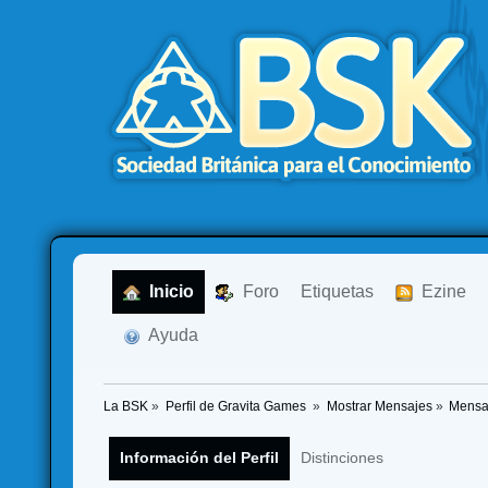
  Inicio
  Foro
Etiquetas
  Ezine
  Ayuda
La BSK
»
Perfil de Gravita Games 
»
Mostrar Mensajes
»
Mensa
Información del Perfil
Distinciones