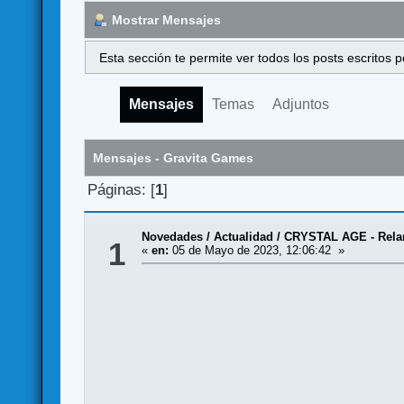
Mostrar Mensajes
Esta sección te permite ver todos los posts escritos
Mensajes
Temas
Adjuntos
Mensajes - Gravita Games
Páginas: [
1
]
Novedades / Actualidad
/
CRYSTAL AGE - Relan
1
«
en:
05 de Mayo de 2023, 12:06:42 »