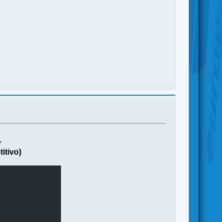
y
itivo)